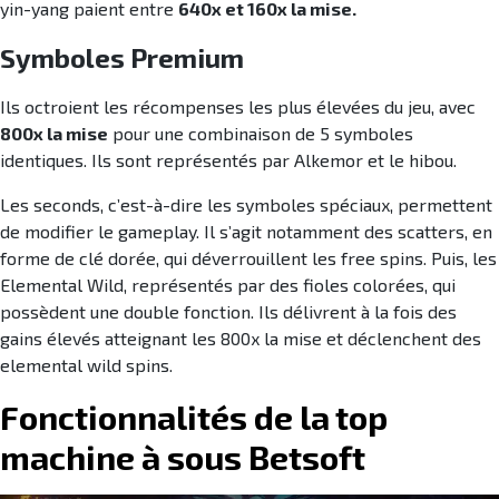
yin-yang paient entre
640x et 160x la mise.
Symboles Premium
Ils octroient les récompenses les plus élevées du jeu, avec
800x la mise
pour une combinaison de 5 symboles
identiques. Ils sont représentés par Alkemor et le hibou.
Les seconds, c’est-à-dire les symboles spéciaux, permettent
de modifier le gameplay. Il s’agit notamment des scatters, en
forme de clé dorée, qui déverrouillent les free spins. Puis, les
Elemental Wild, représentés par des fioles colorées, qui
possèdent une double fonction. Ils délivrent à la fois des
gains élevés atteignant les 800x la mise et déclenchent des
elemental wild spins.
Fonctionnalités de la top
machine à sous Betsoft