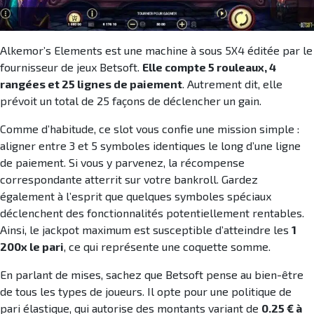
Alkemor’s Elements est une machine à sous 5X4 éditée par le
fournisseur de jeux Betsoft.
Elle compte 5 rouleaux, 4
rangées et 25 lignes de paiement
. Autrement dit, elle
prévoit un total de 25 façons de déclencher un gain.
Comme d’habitude, ce slot vous confie une mission simple :
aligner entre 3 et 5 symboles identiques le long d’une ligne
de paiement. Si vous y parvenez, la récompense
correspondante atterrit sur votre bankroll. Gardez
également à l’esprit que quelques symboles spéciaux
déclenchent des fonctionnalités potentiellement rentables.
Ainsi, le jackpot maximum est susceptible d’atteindre les
1
200x le pari
, ce qui représente une coquette somme.
En parlant de mises, sachez que Betsoft pense au bien-être
de tous les types de joueurs. Il opte pour une politique de
pari élastique, qui autorise des montants variant de
0.25 € à