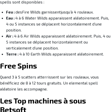
spells sont disponibles :
Feu :
desFire Wilds garnissentjusqu’à 4 rouleaux.
Eau :
4 à 6 Water Wilds apparaissent aléatoirement. Puis,
4 ou 5 instances se déplacent horizontalement d’une
position.
Air :
4 à 6 Air Wilds apparaissent aléatoirement. Puis, 4 ou
5 instances se déplacent horizontalement ou
verticalement d’une position.
Terre :
4 à 10 Earth Wilds apparaissent aléatoirement.
Free Spins
Quand 3 à 5 scatters atterrissent sur les rouleaux, vous
bénéficiez de 8 à 12 tours gratuits. Un elemental spell
aléatoire les accompagne.
Les Top machines à sous
Betsoft