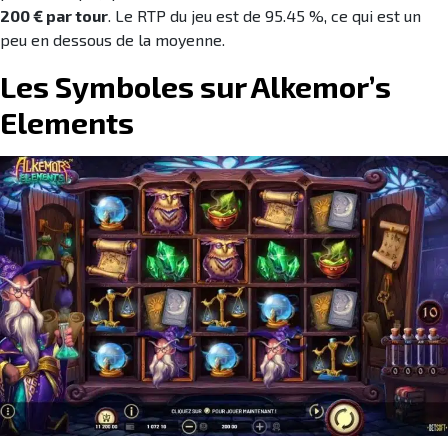
200 € par tour
. Le RTP du jeu est de 95.45 %, ce qui est un
peu en dessous de la moyenne.
Les Symboles sur Alkemor’s
Elements