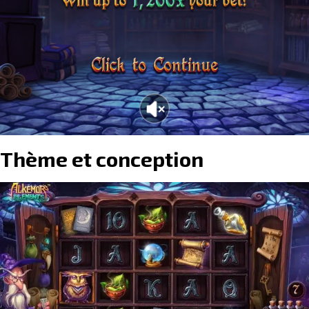
Thème et conception