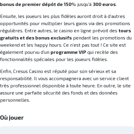
bonus de premier dépôt de 150
% jusqu’à
300 euros
.
Ensuite, les joueurs les plus fidèles auront droit à d’autres
opportunités pour multiplier leurs gains via des promotions
régulières. Entre autres, le casino en ligne prévoit des
tours
gratuits et des bonus exclusifs
pendant les promotions du
weekend et les happy hours. Ce n’est pas tout ! Ce site est
également pourvu d’un
programme VIP
qui recèle des
fonctionnalités spéciales pour les joueurs fidèles.
Enfin, Cresus Casino est réputé pour son sérieux et sa
responsabilité. Il vous accompagnera avec un service client
très professionnel disponible à toute heure. En outre, le site
assure une parfaite sécurité des fonds et des données
personnelles.
Où jouer