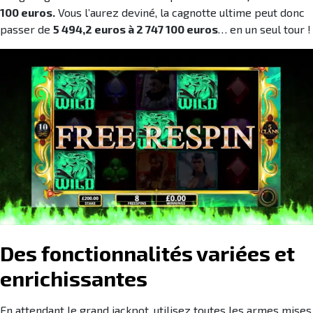
100 euros.
Vous l’aurez deviné, la cagnotte ultime peut donc
passer de
5 494,2 euros à 2 747 100 euros
… en un seul tour !
Des fonctionnalités variées et
enrichissantes
En attendant le grand jackpot, utilisez toutes les armes mises