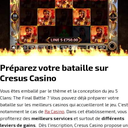
Préparez votre bataille sur
Cresus Casino
Vous êtes emballé par le thème et la conception du jeu 5
Clans: The Final Battle ? Vous pouvez déjà préparer votre
bataille sur les meilleurs casinos qui accueilleront le jeu. C’est
notamment le cas de
Ra Casino
. Dans cet établissement, vous
profiterez des
meilleurs services
et surtout de
différents
leviers de gains
. Dès l’inscription, Cresus Casino propose un