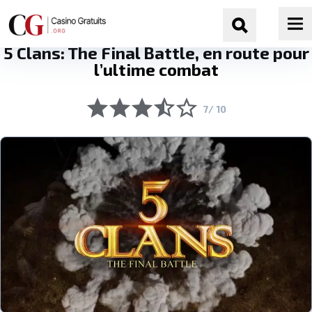
Pr
Search
5 Clans: The Final Battle, en route pour
Skip to navigation
Skip to content
l’ultime combat
7/ 10