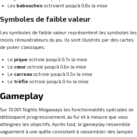
Les
babouches
octroient jusqu’à 0.8x la mise
Symboles de faible valeur
Les symboles de faible valeur représentent les symboles les
moins rémunérateurs du jeu. Ils sont illustrés par des cartes
de poker classiques.
Le
pique
octroie jusqu’à 0.7x la mise
Le
cœur
octroie jusqu’à 0.6x la mise
Le
carreau
octroie jusqu’à 0.5x la mise
Le
trèfle
octroie jusqu’à 0.4x la mise
Gameplay
Sur 10.001 Nights Megaways les fonctionnalités spéciales se
débloquent progressivement, au fur et à mesure que vous
atteignez les objectifs. Après tout, le gameplay ressemble
vaguement à une quête consistant à rassembler des lampes