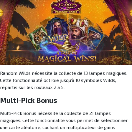
Random Wilds nécessite la collecte de 13 lampes magiques.
Cette fonctionnalité octroie jusqu’à 10 symboles Wilds,
répartis sur les rouleaux 2 à 5.
Multi-Pick Bonus
Multi-Pick Bonus nécessite la collecte de 21 lampes
magiques. Cette fonctionnalité vous permet de sélectionner
une carte aléatoire, cachant un multiplicateur de gains