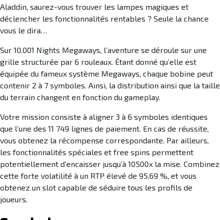
Aladdin, saurez-vous trouver les lampes magiques et
déclencher les fonctionnalités rentables ? Seule la chance
vous le dira…
Sur 10.001 Nights Megaways, l’aventure se déroule sur une
grille structurée par 6 rouleaux. Étant donné qu’elle est
équipée du fameux système Megaways, chaque bobine peut
contenir 2 à 7 symboles. Ainsi, la distribution ainsi que la taille
du terrain changent en fonction du gameplay.
Votre mission consiste à aligner 3 à 6 symboles identiques
que l’une des 11 749 lignes de paiement. En cas de réussite,
vous obtenez la récompense correspondante. Par ailleurs,
les fonctionnalités spéciales et free spins permettent
potentiellement d’encaisser jusqu’à 10500x la mise. Combinez
cette forte volatilité à un RTP élevé de 95.69 %, et vous
obtenez un slot capable de séduire tous les profils de
joueurs.