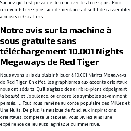
Sachez qu’il est possible de réactiver les free spins. Pour
recevoir 6 free spins supplémentaires, il suffit de rassembler
à nouveau 3 scatters.
Notre avis sur la machine à
sous gratuite sans
téléchargement 10.001 Nights
Megaways de Red Tiger
Nous avons pris du plaisir à jouer à 10.001 Nights Megaways
de Red Tiger. En effet, les graphismes aux accents orientaux
nous ont séduits. Qu’il s’agisse des arrière-plans dépeignant
la beauté et l’opulence, ou encore les symboles savamment
pensés, … Tout nous ramène au conte populaire des Milles et
Une Nuits. De plus, la musique de fond, aux inspirations
orientales, complète le tableau. Vous vivrez ainsi une
expérience de jeu aussi agréable qu’immersive.