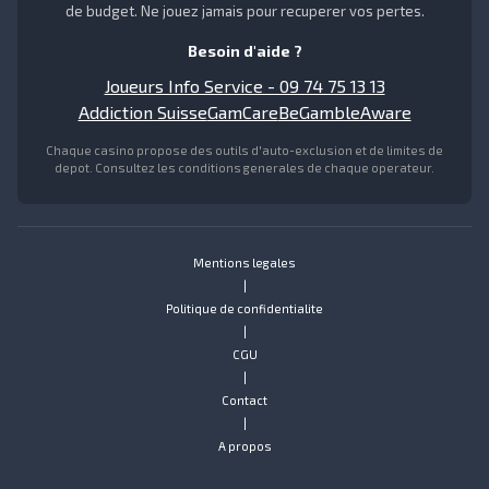
de budget. Ne jouez jamais pour recuperer vos pertes.
Besoin d'aide ?
Joueurs Info Service - 09 74 75 13 13
Addiction Suisse
GamCare
BeGambleAware
Chaque casino propose des outils d'auto-exclusion et de limites de
depot. Consultez les conditions generales de chaque operateur.
Mentions legales
|
Politique de confidentialite
|
CGU
|
Contact
|
A propos