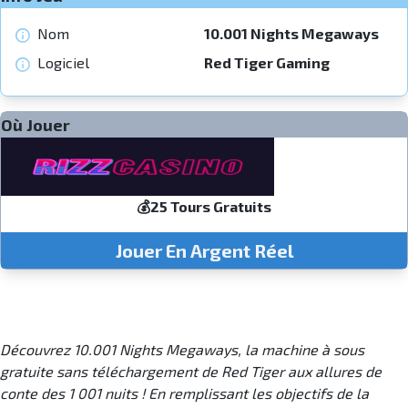
Nom
10.001 Nights Megaways
Logiciel
Red Tiger Gaming
Où Jouer
💰25 Tours Gratuits
Jouer En Argent Réel
Découvrez 10.001 Nights Megaways, la machine à sous
gratuite sans téléchargement de Red Tiger aux allures de
conte des 1 001 nuits ! En remplissant les objectifs de la