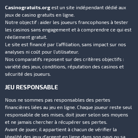
Casinogratuits.org
est un site indépendant dédié aux
jeux de casino gratuits en ligne.
Notre objectif : aider les joueurs francophones à tester
les casinos sans engagement et à comprendre ce qui est
réellement gratuit.
Le site est financé par l’affiliation, sans impact sur nos
analyses ni coût pour l’utilisateur.
Nos comparatifs reposent sur des critères objectifs :
variété des jeux, conditions, réputation des casinos et
sécurité des joueurs.
JEU RESPONSABLE
Nous ne sommes pas responsables des pertes
financières liées au jeu en ligne. Chaque joueur reste seul
responsable de ses mises, doit jouer selon ses moyens
et ne jamais chercher à récupérer ses pertes.
Avant de jouer, il appartient à chacun de vérifier la
légalité des jeux d’argent en ligne dans son pays ou sa