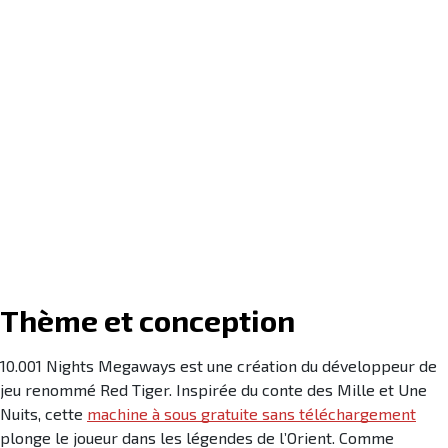
Thème et conception
10.001 Nights Megaways est une création du développeur de
jeu renommé Red Tiger. Inspirée du conte des Mille et Une
Nuits, cette
machine à sous gratuite sans téléchargement
plonge le joueur dans les légendes de l’Orient. Comme