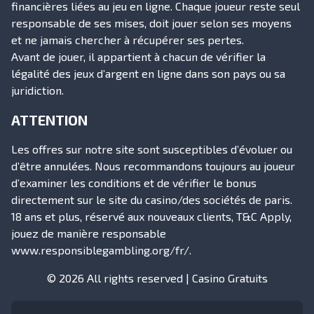
financières liées au jeu en ligne. Chaque joueur reste seul
responsable de ses mises, doit jouer selon ses moyens
et ne jamais chercher à récupérer ses pertes.
Avant de jouer, il appartient à chacun de vérifier la
légalité des jeux d’argent en ligne dans son pays ou sa
juridiction.
ATTENTION
Les offres sur notre site sont susceptibles d’évoluer ou
d’être annulées. Nous recommandons toujours au joueur
d’examiner les conditions et de vérifier le bonus
directement sur le site du casino/des sociétés de paris.
18 ans et plus, réservé aux nouveaux clients, T&C Apply,
jouez de manière responsable
www.responsiblegambling.org/fr/.
© 2026 All rights reserved |
Casino Gratuits