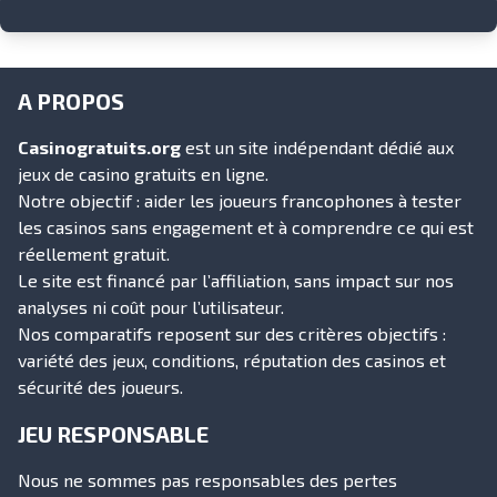
A PROPOS
Casinogratuits.org
est un site indépendant dédié aux
jeux de casino gratuits en ligne.
Notre objectif : aider les joueurs francophones à tester
les casinos sans engagement et à comprendre ce qui est
réellement gratuit.
Le site est financé par l’affiliation, sans impact sur nos
analyses ni coût pour l’utilisateur.
Nos comparatifs reposent sur des critères objectifs :
variété des jeux, conditions, réputation des casinos et
sécurité des joueurs.
JEU RESPONSABLE
Nous ne sommes pas responsables des pertes