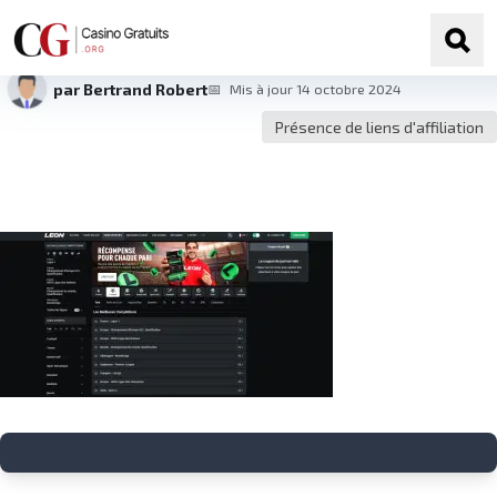
Skip to navigation
Skip to content
leon bet casino paris sportif
Sear
par
Bertrand Robert
📅
Mis à jour 14 octobre 2024
Présence de liens d'affiliation