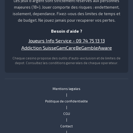
Les jeux d'argent sont strictement reserves aux personnes
majeures (18+). Jouer comporte des risques : endettement,
isolement, dependance. Fixez-vous des limites de temps et
de budget. Ne jouez jamais pour recuperer vos pertes.
Besoin d'aide ?
Joueurs Info Service - 09 74 75 13 13
Addiction Suisse
GamCare
BeGambleAware
Chaque casino propose des outils d'auto-exclusion et de limites de
depot. Consultez les conditions generales de chaque operateur.
Mentions legales
|
Politique de confidentialite
|
CGU
|
Contact
|