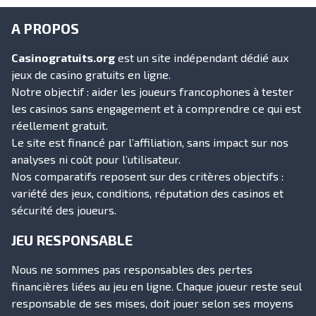
A PROPOS
Casinogratuits.org
est un site indépendant dédié aux
jeux de casino gratuits en ligne.
Notre objectif : aider les joueurs francophones à tester
les casinos sans engagement et à comprendre ce qui est
réellement gratuit.
Le site est financé par l’affiliation, sans impact sur nos
analyses ni coût pour l’utilisateur.
Nos comparatifs reposent sur des critères objectifs :
variété des jeux, conditions, réputation des casinos et
sécurité des joueurs.
JEU RESPONSABLE
Nous ne sommes pas responsables des pertes
financières liées au jeu en ligne. Chaque joueur reste seul
responsable de ses mises, doit jouer selon ses moyens