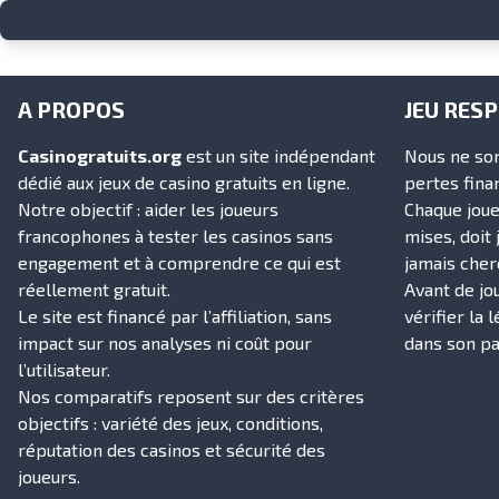
A PROPOS
JEU RES
Casinogratuits.org
est un site indépendant
Nous ne so
dédié aux jeux de casino gratuits en ligne.
pertes finan
Notre objectif : aider les joueurs
Chaque joue
francophones à tester les casinos sans
mises, doit
engagement et à comprendre ce qui est
jamais cher
réellement gratuit.
Avant de jou
Le site est financé par l’affiliation, sans
vérifier la 
impact sur nos analyses ni coût pour
dans son pay
l’utilisateur.
Nos comparatifs reposent sur des critères
objectifs : variété des jeux, conditions,
réputation des casinos et sécurité des
joueurs.