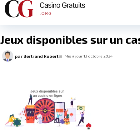
Skip to navigation
Skip to content
Jeux disponibles sur un ca
par
Bertrand Robert
📅
Mis à jour 13 octobre 2024