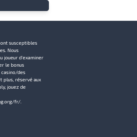
 sont susceptibles
ées. Nous
u joueur d’examiner
ier le bonus
u casino/des
et plus, réservé aux
ly, jouez de
.org/fr/.