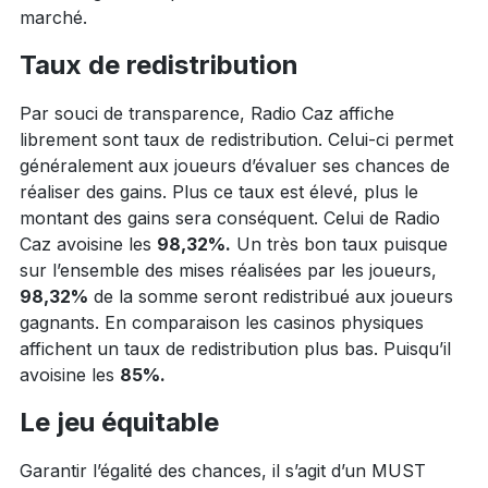
marché.
Taux de redistribution
Par souci de transparence, Radio Caz affiche
librement sont taux de redistribution. Celui-ci permet
généralement aux joueurs d’évaluer ses chances de
réaliser des gains. Plus ce taux est élevé, plus le
montant des gains sera conséquent. Celui de Radio
Caz avoisine les
98,32%.
Un très bon taux puisque
sur l’ensemble des mises réalisées par les joueurs,
98,32%
de la somme seront redistribué aux joueurs
gagnants. En comparaison les casinos physiques
affichent un taux de redistribution plus bas. Puisqu’il
avoisine les
85%.
Le jeu équitable
Garantir l’égalité des chances, il s’agit d’un MUST