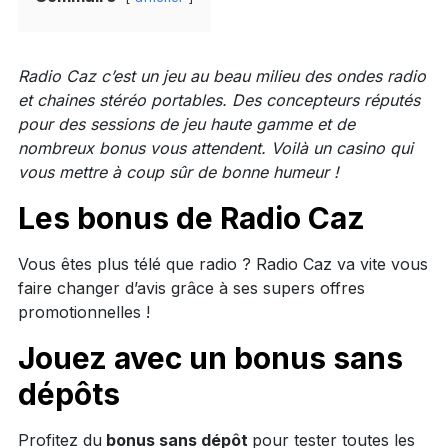
Radio Caz c’est un jeu au beau milieu des ondes radio
et chaines stéréo portables. Des concepteurs réputés
pour des sessions de jeu haute gamme et de
nombreux bonus vous attendent. Voilà un casino qui
vous mettre à coup sûr de bonne humeur !
Les bonus de Radio Caz
Vous êtes plus télé que radio ? Radio Caz va vite vous
faire changer d’avis grâce à ses supers offres
promotionnelles !
Jouez avec un bonus sans
dépôts
Profitez du
bonus sans dépôt
pour tester toutes les