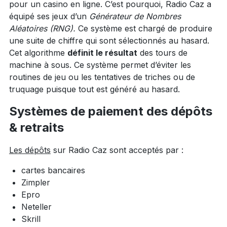
pour un casino en ligne. C’est pourquoi, Radio Caz a
équipé ses jeux d’un
Générateur de Nombres
Aléatoires (RNG).
Ce système est chargé de produire
une suite de chiffre qui sont sélectionnés au hasard.
Cet algorithme
définit le résultat
des tours de
machine à sous. Ce système permet d’éviter les
routines de jeu ou les tentatives de triches ou de
truquage puisque tout est généré au hasard.
Systèmes de paiement des dépôts
& retraits
Les dépôts
sur Radio Caz sont acceptés par :
cartes bancaires
Zimpler
Epro
Neteller
Skrill