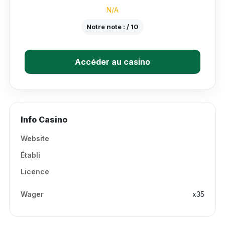
N/A
Notre note : / 10
Accéder au casino
Info Casino
Website
Établi
Licence
Wager
x35