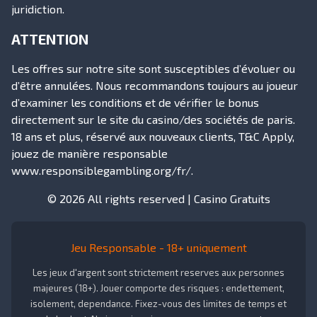
juridiction.
ATTENTION
Les offres sur notre site sont susceptibles d’évoluer ou
d’être annulées. Nous recommandons toujours au joueur
d’examiner les conditions et de vérifier le bonus
directement sur le site du casino/des sociétés de paris.
18 ans et plus, réservé aux nouveaux clients, T&C Apply,
jouez de manière responsable
www.responsiblegambling.org/fr/.
© 2026 All rights reserved |
Casino Gratuits
Jeu Responsable - 18+ uniquement
Les jeux d'argent sont strictement reserves aux personnes
majeures (18+). Jouer comporte des risques : endettement,
isolement, dependance. Fixez-vous des limites de temps et