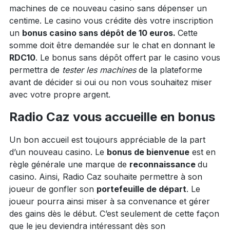
machines de ce nouveau casino sans dépenser un
centime. Le casino vous crédite dès votre inscription
un
bonus casino sans dépôt de 10 euros.
Cette
somme doit être demandée sur le chat en donnant le
RDC10
. Le bonus sans dépôt offert par le casino vous
permettra de
tester les machines
de la plateforme
avant de décider si oui ou non vous souhaitez miser
avec votre propre argent.
Radio Caz vous accueille en bonus
Un bon accueil est toujours appréciable de la part
d’un nouveau casino. Le
bonus de bienvenue
est en
règle générale une marque de
reconnaissance
du
casino. Ainsi, Radio Caz souhaite permettre à son
joueur de gonfler son
portefeuille de départ
. Le
joueur pourra ainsi miser à sa convenance et gérer
des gains dès le début. C’est seulement de cette façon
que le jeu deviendra intéressant dès son