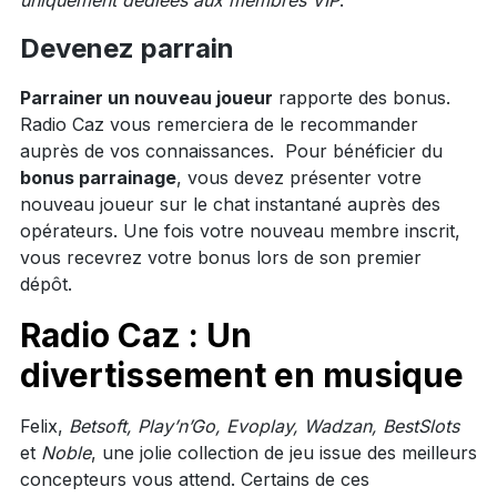
uniquement dédiées aux membres VIP
.
Devenez parrain
Parrainer un nouveau joueur
rapporte des bonus.
Radio Caz vous remerciera de le recommander
auprès de vos connaissances. Pour bénéficier du
bonus parrainage
, vous devez présenter votre
nouveau joueur sur le chat instantané auprès des
opérateurs. Une fois votre nouveau membre inscrit,
vous recevrez votre bonus lors de son premier
dépôt.
Radio Caz : Un
divertissement en musique
Felix,
Betsoft, Play’n’Go, Evoplay, Wadzan, BestSlots
et
Noble
, une jolie collection de jeu issue des meilleurs
concepteurs vous attend. Certains de ces