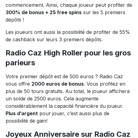
commencement. Ainsi, chaque joueur peut profiter de
300% de bonus + 25 free spins
sur les 5 premiers
dépôts !
Les joueurs ont aussi la possibilité de profiter de 55%
de cashback sur leurs 3 premiers dépôts.
Radio Caz High Roller pour les gros
parieurs
Votre premier dépôt est de 500 euros ? Radio Caz
vous offre
2000 euros de bonus
. Vous profitez en
plus de 50 tours gratuits. Au total, le joueur affichera
un solde de 2500 euros. Cela augmente
considérablement la capacité financière du joueur.
Plus d’argent
pour jouer, c’est aussi plus de
possibilité de gain!
Joyeux Anniversaire sur Radio Caz