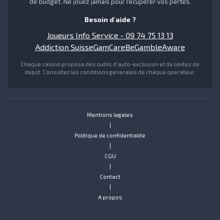
de budget. Ne jouez jamais pour recuperer vos pertes.
Besoin d'aide ?
Joueurs Info Service - 09 74 75 13 13
Addiction Suisse
GamCare
BeGambleAware
Chaque casino propose des outils d'auto-exclusion et de limites de
depot. Consultez les conditions generales de chaque operateur.
Mentions legales
|
Politique de confidentialite
|
CGU
|
Contact
|
A propos