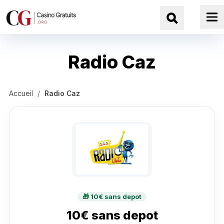
Pr
Search
Skip to navigation
Skip to content
Radio Caz
Accueil
/
Radio Caz
🎁 10€ sans depot
10€ sans depot