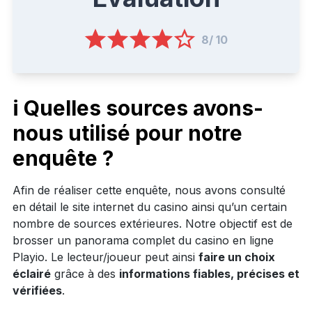
8/ 10
ℹ️ Quelles sources avons-
nous utilisé pour notre
enquête ?
Afin de réaliser cette enquête, nous avons consulté
en détail le site internet du casino ainsi qu’un certain
nombre de sources extérieures. Notre objectif est de
brosser un panorama complet du casino en ligne
Playio. Le lecteur/joueur peut ainsi
faire un choix
éclairé
grâce à des
informations fiables, précises et
vérifiées
.