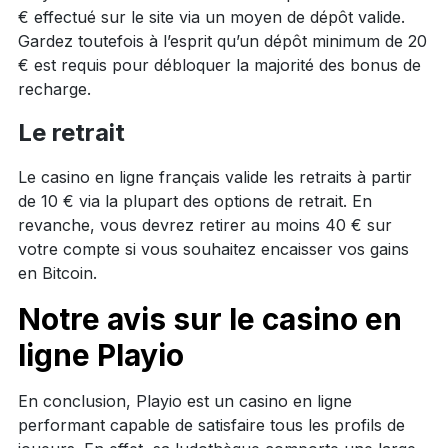
€ effectué sur le site via un moyen de dépôt valide.
Gardez toutefois à l’esprit qu’un dépôt minimum de 20
€ est requis pour débloquer la majorité des bonus de
recharge.
Le retrait
Le casino en ligne français valide les retraits à partir
de 10 € via la plupart des options de retrait. En
revanche, vous devrez retirer au moins 40 € sur
votre compte si vous souhaitez encaisser vos gains
en Bitcoin.
Notre avis sur le casino en
ligne Playio
En conclusion, Playio est un casino en ligne
performant capable de satisfaire tous les profils de