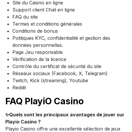
Site du Casino en ligne
Support client Chat en ligne
FAQ du site
Termes et conditions générales
Conditions de bonus
Politiques KYC, confidentialité et gestion des
données personnelles.
Page Jeu responsable
Vérification de la licence
Contrôle du certificat de sécurité du site
Réseaux sociaux (Facebook, X, Telegram)
Twitch, Kick (streaming), Youtube
Reddit
FAQ PlayiO Casino
✨
Quels sont les principaux avantages de jouer sur
Playio Casino ?
Playio Casino offre une excellente sélection de jeux