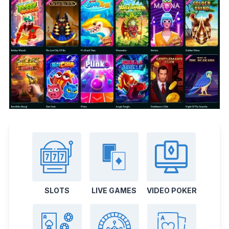
SLOTS
LIVE GAMES
VIDEO POKER