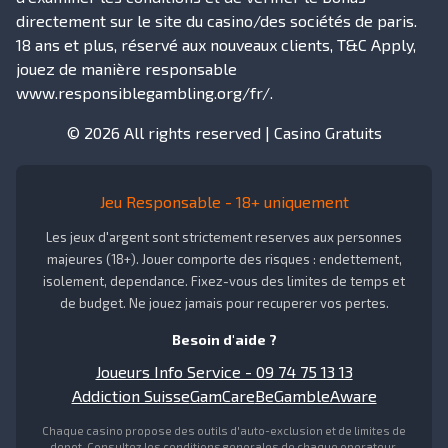
directement sur le site du casino/des sociétés de paris.
18 ans et plus, réservé aux nouveaux clients, T&C Apply,
jouez de manière responsable
www.responsiblegambling.org/fr/.
© 2026 All rights reserved |
Casino Gratuits
Jeu Responsable - 18+ uniquement
Les jeux d'argent sont strictement reserves aux personnes
majeures (18+). Jouer comporte des risques : endettement,
isolement, dependance. Fixez-vous des limites de temps et
de budget. Ne jouez jamais pour recuperer vos pertes.
Besoin d'aide ?
Joueurs Info Service - 09 74 75 13 13
Addiction Suisse
GamCare
BeGambleAware
Chaque casino propose des outils d'auto-exclusion et de limites de
depot. Consultez les conditions generales de chaque operateur.