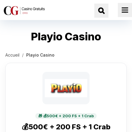
Pr
Search
Skip to navigation
Skip to content
Playio Casino
Accueil
/
Playio Casino
🎁 💰500€ + 200 FS + 1 Crab
💰500€ + 200 FS + 1 Crab