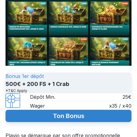
Bonus 1er dépôt
500€ + 200 FS + 1 Crab
*T&C Apply
Dépôt Min.
25€
Wager
x35 / x40
Ton Bonus
Playio se démarque par son offre promotionnelle