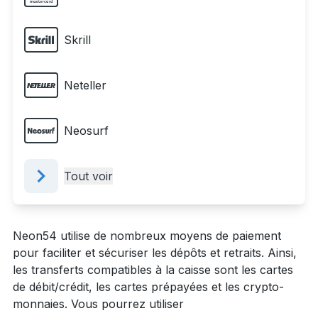
Skrill
Neteller
Neosurf
Tout voir
Neon54 utilise de nombreux moyens de paiement
pour faciliter et sécuriser les dépôts et retraits. Ainsi,
les transferts compatibles à la caisse sont les cartes
de débit/crédit, les cartes prépayées et les crypto-
monnaies. Vous pourrez utiliser