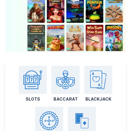
SLOTS
BACCARAT
BLACKJACK