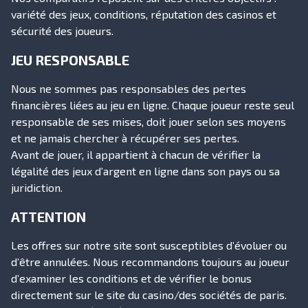
variété des jeux, conditions, réputation des casinos et
sécurité des joueurs.
JEU RESPONSABLE
Nous ne sommes pas responsables des pertes
financières liées au jeu en ligne. Chaque joueur reste seul
responsable de ses mises, doit jouer selon ses moyens
et ne jamais chercher à récupérer ses pertes.
Avant de jouer, il appartient à chacun de vérifier la
légalité des jeux d’argent en ligne dans son pays ou sa
juridiction.
ATTENTION
Les offres sur notre site sont susceptibles d’évoluer ou
d’être annulées. Nous recommandons toujours au joueur
d’examiner les conditions et de vérifier le bonus
directement sur le site du casino/des sociétés de paris.