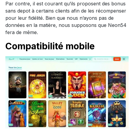
Par contre, il est courant qu’ils proposent des bonus
sans depot à certains clients afin de les récompenser
pour leur fidélité. Bien que nous n’ayons pas de
données en la matière, nous supposons que Neon54
fera de même.
Compatibilité mobile