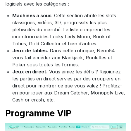
logiciels avec les catégories :
Machines à sous
. Cette section abrite les slots
classiques, vidéos, 3D, progressifs les plus
plébiscités du marché. La liste comprend les
incontournables Lucky Lady Moon, Book of
Tribes, Gold Collector et bien d’autres.
Jeux de tables.
Dans cette rubrique, Neon54
vous fait accéder aux Blackjack, Roulettes et
Poker sous toutes les formes.
Jeux en direct.
Vous aimez les défis ? Rejoignez
les parties en direct servies par des croupiers en
direct pour montrer ce que vous valez ! Profitez-
en pour jouer aux Dream Catcher, Monopoly Live,
Cash or crash, etc.
Programme VIP