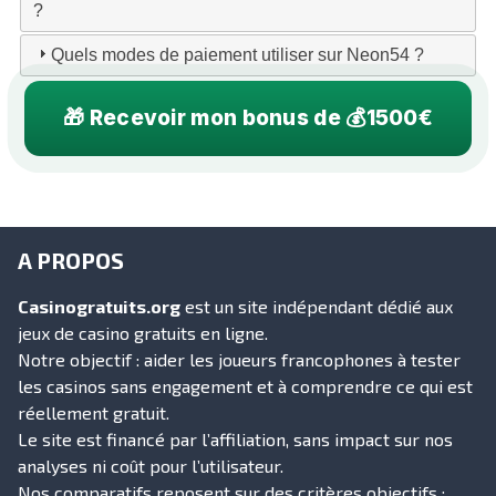
?
Quels modes de paiement utiliser sur Neon54 ?
🎁 Recevoir mon bonus de 💰1500€
A PROPOS
Casinogratuits.org
est un site indépendant dédié aux
jeux de casino gratuits en ligne.
Notre objectif : aider les joueurs francophones à tester
les casinos sans engagement et à comprendre ce qui est
réellement gratuit.
Le site est financé par l’affiliation, sans impact sur nos
analyses ni coût pour l’utilisateur.
Nos comparatifs reposent sur des critères objectifs :