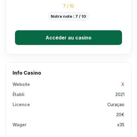
7 / 10
Notre note : 7 / 10
Accéder au casino
Info Casino
Website
X
Établi
2021
Licence
Curaçao
20€
Wager
x35