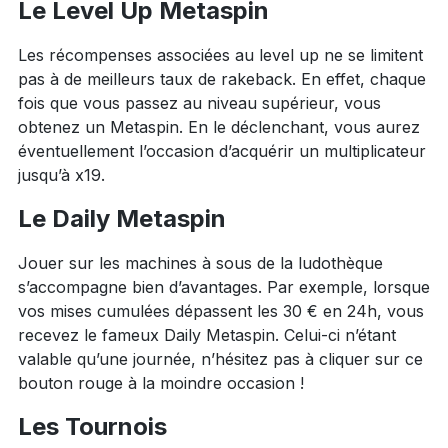
Le Level Up Metaspin
Les récompenses associées au level up ne se limitent
pas à de meilleurs taux de rakeback. En effet, chaque
fois que vous passez au niveau supérieur, vous
obtenez un Metaspin. En le déclenchant, vous aurez
éventuellement l’occasion d’acquérir un multiplicateur
jusqu’à x19.
Le Daily Metaspin
Jouer sur les machines à sous de la ludothèque
s’accompagne bien d’avantages. Par exemple, lorsque
vos mises cumulées dépassent les 30 € en 24h, vous
recevez le fameux Daily Metaspin. Celui-ci n’étant
valable qu’une journée, n’hésitez pas à cliquer sur ce
bouton rouge à la moindre occasion !
Les Tournois