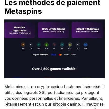
Les méthodes de paiement
Metaspins
Metaspins est un crypto-casino hautement sécurisé. Il
utilise des logiciels SSL perfectionnés qui protègent
vos données personnelles et financières. Par ailleurs,
l’établissement est un pur
bitcoin casino
. Il n’autorise