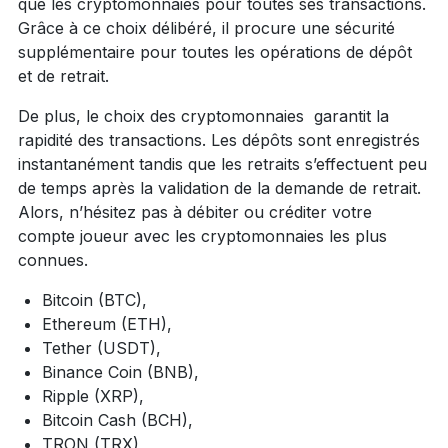
que les cryptomonnaies pour toutes ses transactions.
Grâce à ce choix délibéré, il procure une sécurité
supplémentaire pour toutes les opérations de dépôt
et de retrait.
De plus, le choix des cryptomonnaies garantit la
rapidité des transactions. Les dépôts sont enregistrés
instantanément tandis que les retraits s’effectuent peu
de temps après la validation de la demande de retrait.
Alors, n’hésitez pas à débiter ou créditer votre
compte joueur avec les cryptomonnaies les plus
connues.
Bitcoin (BTC),
Ethereum (ETH),
Tether (USDT),
Binance Coin (BNB),
Ripple (XRP),
Bitcoin Cash (BCH),
TRON (TRX),