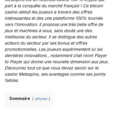
part à la conquête du marché français ! Ce bitcoin
casino séduit les joueurs à travers des offres
intéressantes et des une plateforme 100% tournée
vers l’innovation. Il propose une très belle offre de
jeux et machines à sous, sans doute une des
meilleures du secteur. Il se distingue des autres
acteurs du secteur par ses bonus et offres
promotionnelles. Les joueurs expérimentent ici les
dernières innovations , notamment chat room Player
to Player qui donne une nouvelle dimension aux jeux.
Découvrez tout ce que vous devez savoir sur le
casino Metaspins, ses avantages comme ses points
faibles.
Sommaire
afficher