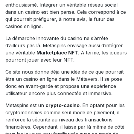
enthousiasmé. Intégrer un véritable réseau social
dans un casino est bien pensé. Cela correspond à ce
qui pourrait préfigurer, à notre avis, le futur des
casinos en ligne.
La démarche innovante du casino ne s’arrête
d’ailleurs pas là. Metaspins envisage aussi d’intégrer
une véritable
Marketplace NFT
. A terme, les joueurs
pourront jouer avec leur NFT.
Ce site nous donne déjà une idée de ce que pourrait
être un casino en ligne dans le Métavers. Il se pose
donc en avant-garde et propose une expérience
utilisateur encore plus connectée et immersive.
Metaspins est un
crypto-casino
. En optant pour les
cryptomonnaies comme seul mode de paiement, il
renforce la sécurité au niveau des transactions
financières. Cependant, il laisse par là même de côté