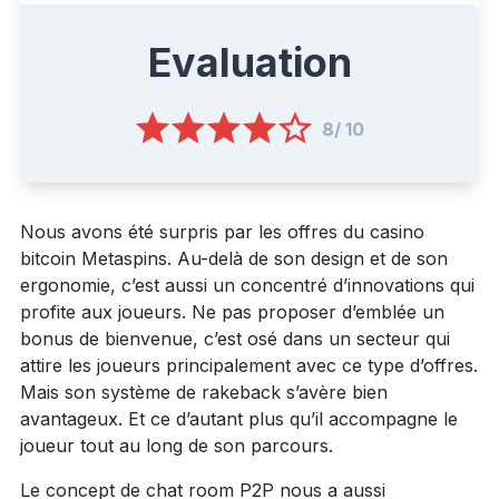
Evaluation
8/ 10
Nous avons été surpris par les offres du casino
bitcoin Metaspins. Au-delà de son design et de son
ergonomie, c’est aussi un concentré d’innovations qui
profite aux joueurs. Ne pas proposer d’emblée un
bonus de bienvenue, c’est osé dans un secteur qui
attire les joueurs principalement avec ce type d’offres.
Mais son système de rakeback s’avère bien
avantageux. Et ce d’autant plus qu’il accompagne le
joueur tout au long de son parcours.
Le concept de chat room P2P nous a aussi