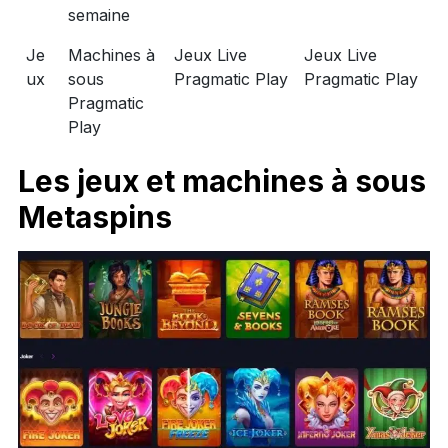
semaine
Je
Machines à
Jeux Live
Jeux Live
ux
sous
Pragmatic Play
Pragmatic Play
Pragmatic
Play
Les jeux et machines à sous
Metaspins