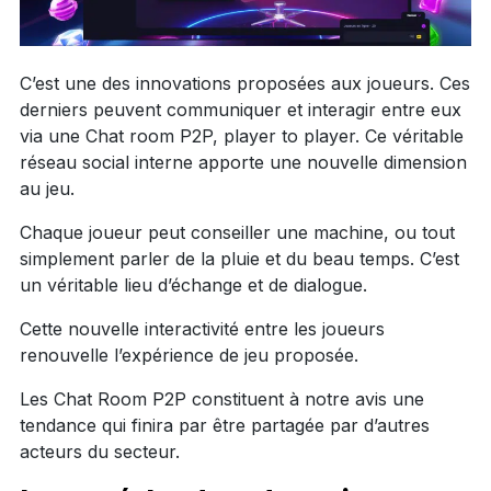
C’est une des innovations proposées aux joueurs. Ces
derniers peuvent communiquer et interagir entre eux
via une Chat room P2P, player to player. Ce véritable
réseau social interne apporte une nouvelle dimension
au jeu.
Chaque joueur peut conseiller une machine, ou tout
simplement parler de la pluie et du beau temps. C’est
un véritable lieu d’échange et de dialogue.
Cette nouvelle interactivité entre les joueurs
renouvelle l’expérience de jeu proposée.
Les Chat Room P2P constituent à notre avis une
tendance qui finira par être partagée par d’autres
acteurs du secteur.