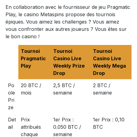
En collaboration avec le fournisseur de jeu Pragmatic
Play, le casino Metaspins propose des tournois
épiques. Vous aimez les challenges ? Vous aimez
vous confronter aux autres joueurs ? Vous êtes sur
le bon casino !
Tournoi
Tournoi
Tournoi
Pragmatic
Casino Live
Casino Live
Play
Weekly Prize
Weekly Mega
Drop
Drop
Po
20 BTC /
2,5 BTC /
2 BTC /
ole
mois
semaine
semaine
Pri
ze
Det
Prix
1er Prix :
1er Prix : 0,10
ail
attribués
0.050 BTC /
BTC
chaque
semaine