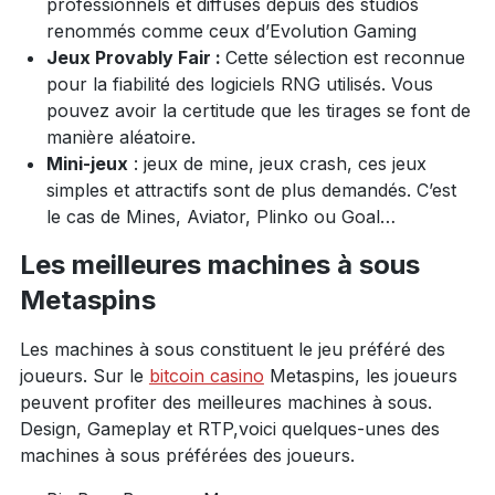
professionnels et diffusés depuis des studios
renommés comme ceux d’Evolution Gaming
J
eux Provably Fair :
Cette sélection est reconnue
pour la fiabilité des logiciels RNG utilisés. Vous
pouvez avoir la certitude que les tirages se font de
manière aléatoire.
Mini-jeux
: jeux de mine, jeux crash, ces jeux
simples et attractifs sont de plus demandés. C’est
le cas de Mines, Aviator, Plinko ou Goal…
Les meilleures machines à sous
Metaspins
Les machines à sous constituent le jeu préféré des
joueurs. Sur le
bitcoin casino
Metaspins, les joueurs
peuvent profiter des meilleures machines à sous.
Design, Gameplay et RTP,voici quelques-unes des
machines à sous préférées des joueurs.