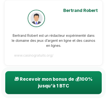
Bertrand Robert
Bertrand Robert est un rédacteur expérimenté dans
le domaine des jeux d’argent en ligne et des casinos
en lignes.
www.casinogratuits.org/
🎁 Recevoir mon bonus de 💰100%
jusqu'à 1 BTC