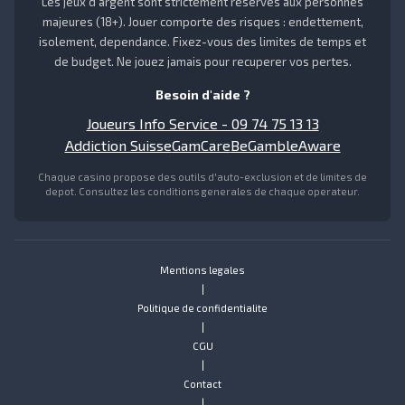
Les jeux d'argent sont strictement reserves aux personnes
majeures (18+). Jouer comporte des risques : endettement,
isolement, dependance. Fixez-vous des limites de temps et
de budget. Ne jouez jamais pour recuperer vos pertes.
Besoin d'aide ?
Joueurs Info Service - 09 74 75 13 13
Addiction Suisse
GamCare
BeGambleAware
Chaque casino propose des outils d'auto-exclusion et de limites de
depot. Consultez les conditions generales de chaque operateur.
Mentions legales
|
Politique de confidentialite
|
CGU
|
Contact
|