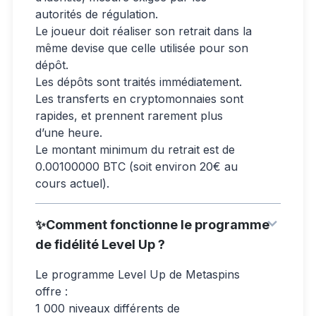
autorités de régulation.
Le joueur doit réaliser son retrait dans la
même devise que celle utilisée pour son
dépôt.
Les dépôts sont traités immédiatement.
Les transferts en cryptomonnaies sont
rapides, et prennent rarement plus
d’une heure.
Le montant minimum du retrait est de
0.00100000 BTC (soit environ 20€ au
cours actuel).
✨Comment fonctionne le programme
de fidélité Level Up ?
Le programme Level Up de Metaspins
offre :
1 000 niveaux différents de