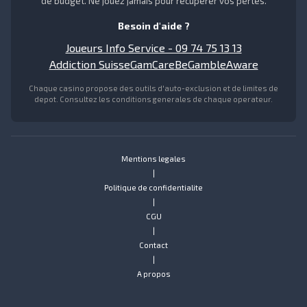
de budget. Ne jouez jamais pour recuperer vos pertes.
Besoin d'aide ?
Joueurs Info Service - 09 74 75 13 13
Addiction Suisse
GamCare
BeGambleAware
Chaque casino propose des outils d'auto-exclusion et de limites de
depot. Consultez les conditions generales de chaque operateur.
Mentions legales
|
Politique de confidentialite
|
CGU
|
Contact
|
A propos