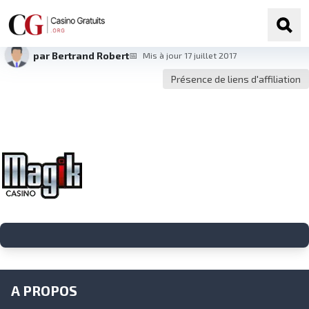
Skip to navigation
Skip to content
magik_casino
Sear
par
Bertrand Robert
📅
Mis à jour 17 juillet 2017
Présence de liens d'affiliation
A PROPOS