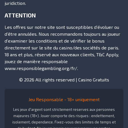
juridiction.
ATTENTION
Les offres sur notre site sont susceptibles d’évoluer ou
d’être annulées. Nous recommandons toujours au joueur
d’examiner les conditions et de vérifier le bonus
directement sur le site du casino/des sociétés de paris.
18 ans et plus, réservé aux nouveaux clients, T&C Apply,
jouez de manière responsable
www.responsiblegambling.org/fr/.
© 2026 All rights reserved |
Casino Gratuits
Jeu Responsable - 18+ uniquement
Les jeux d'argent sont strictement reserves aux personnes
majeures (18+). Jouer comporte des risques : endettement,
isolement, dependance. Fixez-vous des limites de temps et