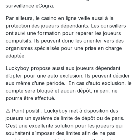
surveillance eCogra.
Par ailleurs, le casino en ligne veille aussi à la
protection des joueurs dépendants. Les conseillers
ont suivi une formation pour repérer les joueurs
compulsifs. Ils peuvent donc les orienter vers des
organismes spécialisés pour une prise en charge
adaptée.
Luckyboy propose aussi aux joueurs dépendant
d’opter pour une auto exclusion. Ils peuvent décider
eux même d’une période. En cas d’auto exclusion, le
compte sera bloqué et aucun dépôt, ni pari, ne
pourra être effectué.
⚠️ Point positif : Luckyboy met à disposition des
joueurs un système de limite de dépôt ou de paris.
C’est une excellente solution pour les joueurs qui
souhaitent s’imposer des limites afin de ne pas