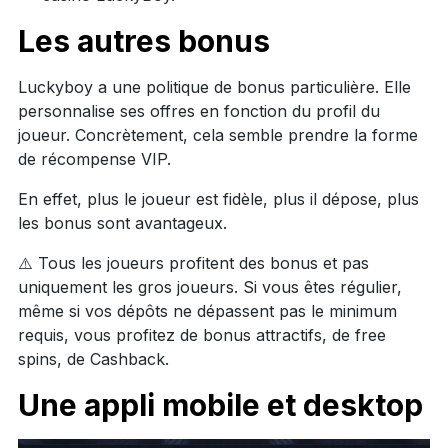
Les autres bonus
Luckyboy a une politique de bonus particulière. Elle
personnalise ses offres en fonction du profil du
joueur. Concrètement, cela semble prendre la forme
de récompense VIP.
En effet, plus le joueur est fidèle, plus il dépose, plus
les bonus sont avantageux.
⚠️ Tous les joueurs profitent des bonus et pas
uniquement les gros joueurs. Si vous êtes régulier,
même si vos dépôts ne dépassent pas le minimum
requis, vous profitez de bonus attractifs, de free
spins, de Cashback.
Une appli mobile et desktop