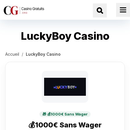
Pr
Search
Skip to navigation
Skip to content
LuckyBoy Casino
Accueil
/
LuckyBoy Casino
🎁 💰1000€ Sans Wager
💰1000€ Sans Wager