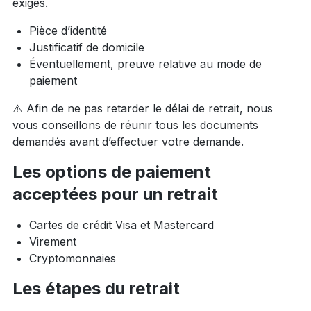
exigés.
Pièce d’identité
Justificatif de domicile
Éventuellement, preuve relative au mode de
paiement
⚠️ Afin de ne pas retarder le délai de retrait, nous
vous conseillons de réunir tous les documents
demandés avant d’effectuer votre demande.
Les options de paiement
acceptées pour un retrait
Cartes de crédit Visa et Mastercard
Virement
Cryptomonnaies
Les étapes du retrait