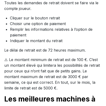
Toutes les demandes de retrait doivent se faire via le
compte joueur.
Cliquer sur le bouton retrait
Choisir une option de paiement
Remplir les informations relatives à l’option de
paiement
Indiquer le montant du retrait
Le délai de retrait est de 72 heures maximum.
⚠️ Le montant minimum de retrait est de 100 €. C’est
un montant élevé qui limitera les possibilités de retrait
pour ceux qui n’ont fait que de petits gains. Le
montant maximum de retrait est de 3000 € par
semaine, ce qui est correct. En tout, sur le mois, la
limite de retrait est de 5000 €.
Les meilleures machines à