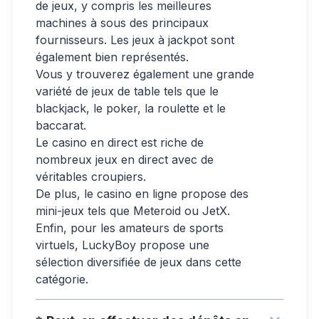
de jeux, y compris les meilleures
machines à sous des principaux
fournisseurs. Les jeux à jackpot sont
également bien représentés.
Vous y trouverez également une grande
variété de jeux de table tels que le
blackjack, le poker, la roulette et le
baccarat.
Le casino en direct est riche de
nombreux jeux en direct avec de
véritables croupiers.
De plus, le casino en ligne propose des
mini-jeux tels que Meteroid ou JetX.
Enfin, pour les amateurs de sports
virtuels, LuckyBoy propose une
sélection diversifiée de jeux dans cette
catégorie.