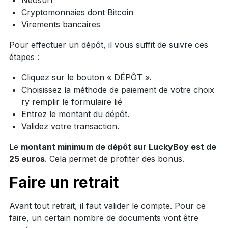
Cryptomonnaies dont Bitcoin
Virements bancaires
Pour effectuer un dépôt, il vous suffit de suivre ces
étapes :
Cliquez sur le bouton « DÉPÔT ».
Choisissez la méthode de paiement de votre choix
ry remplir le formulaire lié
Entrez le montant du dépôt.
Validez votre transaction.
Le
montant minimum de dépôt sur LuckyBoy est de
25 euros
. Cela permet de profiter des bonus.
Faire un retrait
Avant tout retrait, il faut valider le compte. Pour ce
faire, un certain nombre de documents vont être