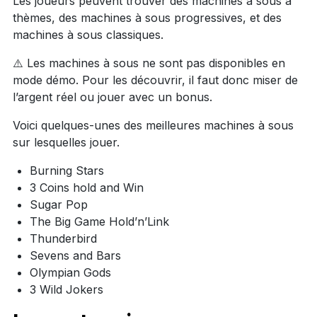
Les joueurs peuvent trouver des machines à sous à
thèmes, des machines à sous progressives, et des
machines à sous classiques.
⚠️ Les machines à sous ne sont pas disponibles en
mode démo. Pour les découvrir, il faut donc miser de
l’argent réel ou jouer avec un bonus.
Voici quelques-unes des meilleures machines à sous
sur lesquelles jouer.
Burning Stars
3 Coins hold and Win
Sugar Pop
The Big Game Hold’n’Link
Thunderbird
Sevens and Bars
Olympian Gods
3 Wild Jokers