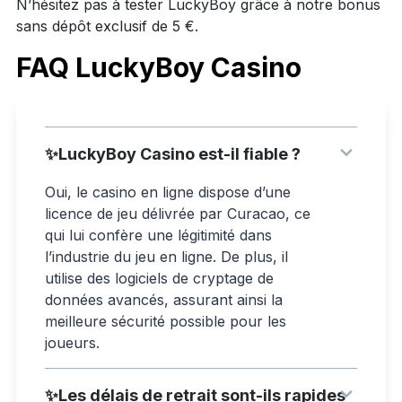
N’hésitez pas à tester LuckyBoy grâce à notre bonus
sans dépôt exclusif de 5 €.
FAQ LuckyBoy Casino
✨LuckyBoy Casino est-il fiable ?
Oui, le casino en ligne dispose d’une
licence de jeu délivrée par Curacao, ce
qui lui confère une légitimité dans
l’industrie du jeu en ligne. De plus, il
utilise des logiciels de cryptage de
données avancés, assurant ainsi la
meilleure sécurité possible pour les
joueurs.
✨Les délais de retrait sont-ils rapides