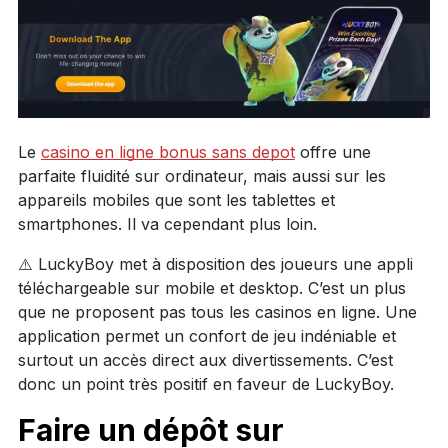
Le
casino en ligne bonus sans depot
offre une
parfaite fluidité sur ordinateur, mais aussi sur les
appareils mobiles que sont les tablettes et
smartphones. Il va cependant plus loin.
⚠️ LuckyBoy met à disposition des joueurs une appli
téléchargeable sur mobile et desktop. C’est un plus
que ne proposent pas tous les casinos en ligne. Une
application permet un confort de jeu indéniable et
surtout un accès direct aux divertissements. C’est
donc un point très positif en faveur de LuckyBoy.
Faire un dépôt sur