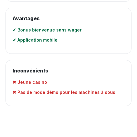
Avantages
✔ Bonus bienvenue sans wager
✔ Application mobile
Inconvénients
✖ Jeune casino
✖ Pas de mode démo pour les machines à sous