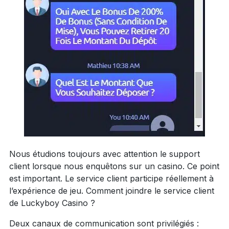
Nous étudions toujours avec attention le support
client lorsque nous enquêtons sur un casino. Ce point
est important. Le service client participe réellement à
l’expérience de jeu. Comment joindre le service client
de Luckyboy Casino ?
Deux canaux de communication sont privilégiés :