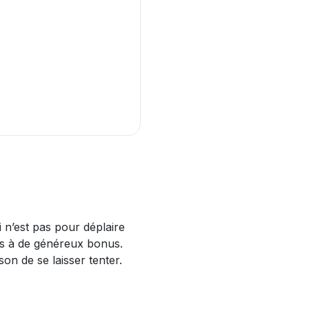
i n’est pas pour déplaire
rs à de généreux bonus.
son de se laisser tenter.