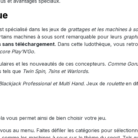
nus et avantages spéciaux.
ue
est spécialisé dans les jeux de
grattages et les machines à so
rtains machines à sous sont remarquable pour leurs
graph
s sans téléchargement
. Dans cette ludothèque, vous retr
core Play’N’Go.
pulaires et les nouveautés de ces concepteurs.
Comme Gonzo’
s tels que
Twin Spin, 7sins et Warlords.
Blackjack Professional et Multi Hand
. Jeux de
roulette
en di
la vous permet ainsi de bien choisir votre jeu.
-vous au menu. Faites défiler les catégories pour sélection
s
comme les machines à sous sur le thème du sport. Tels q