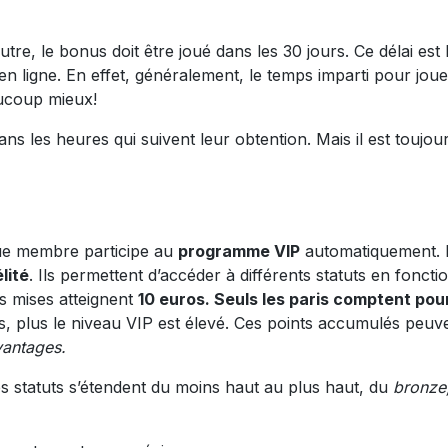
tre, le bonus doit être joué dans les 30 jours. Ce délai est 
 ligne. En effet, généralement, le temps imparti pour joue
aucoup mieux!
 dans les heures qui suivent
leur obtention. Mais il est toujo
que membre participe au
programme VIP
automatiquement. L
lité
. Ils permettent d’accéder à différents statuts en fonc
es mises atteignent
10 euros. Seuls les paris comptent pou
, plus le niveau VIP est élevé.
Ces points accumulés peuve
vantages.
es statuts s’étendent du moins haut au plus haut, du
bronze,