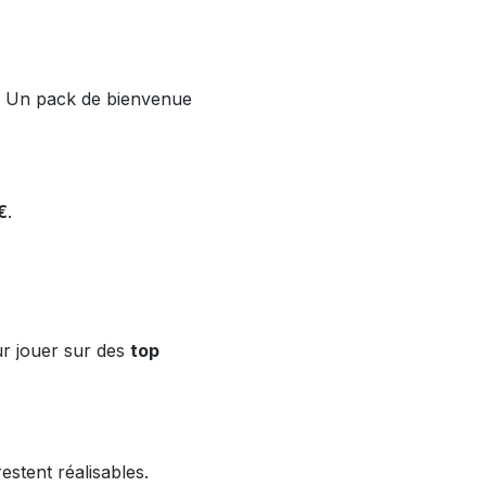
. Un pack de bienvenue
€
.
ur jouer sur des
top
estent réalisables.