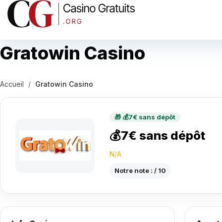
Skip to navigation
Skip to content
Gratowin Casino
Accueil
/
Gratowin Casino
🎁 💰7€ sans dépôt
💰7€ sans dépôt
N/A
Notre note : / 10