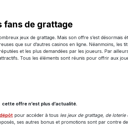
s fans de grattage
ombreux jeux de grattage. Mais son offre s’est désormais 
euses que sur d’autres casinos en ligne. Néanmoins, les ti
éputées et les plus demandées par les joueurs. Par ailleurs
tractifs. Tous les éléments sont réunis pour offrir aux jou
,
cette offre n’est plus d’actualité
.
 dépôt
pour accéder à tous
les jeux de grattage, de loteri
oposés, ses autres bonus et promotions sont par contre dev