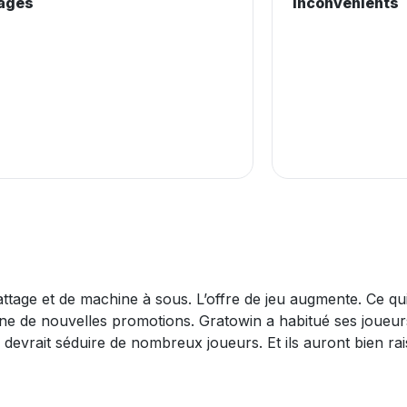
ages
Inconvénients
rattage et de machine à sous. L’offre de jeu augmente. Ce qu
ne de nouvelles promotions. Gratowin a habitué ses joueu
la devrait séduire de nombreux joueurs. Et ils auront bien rai