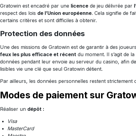
Gratowin est encadré par une
licence
de jeu délivrée par
respect des lois
de l’Union européenne
. Cela signifie de f
certains critères et sont difficiles à obtenir.
Protection des données
Une des missions de Gratowin est de garantir à des joueurs
feux les plus efficace et récent
du moment. Il s’agit de l
données pendant leur envoie au serveur du casino, afin d
lisibles vie une clé que seul Gratowin détient.
Par ailleurs, les données personnelles restent strictemen
Modes de paiement sur Grato
Réaliser un
dépôt :
Visa
MasterCard
Maestro