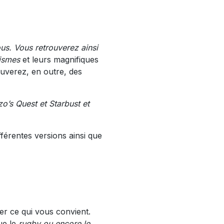
us. Vous retrouverez ainsi
ismes
et leurs magnifiques
ouverez, en outre, des
s Quest et Starbust et
fférentes versions ainsi que
ner ce qui vous convient.
ue le
rugby ou encore le