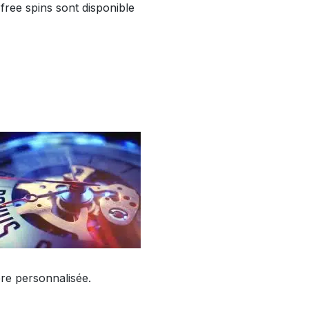
free spins sont disponible
re personnalisée.