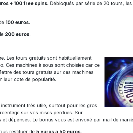
ros + 100 free spins.
Débloqués par série de 20 tours, les 
 de
100 euros
.
de
200 euros
.
ne. Les tours gratuits sont habituellement
no. Ces machines à sous sont choisies car ce
 Mettre des tours gratuits sur ces machines
r leur cote de popularité.
nstrument très utile, surtout pour les gros
urcentage sur vos mises perdues. Sur
s et dépenses. Le bonus vous est envoyé par mail de maniè
ous restituer de
5 euros à 50 euros
.