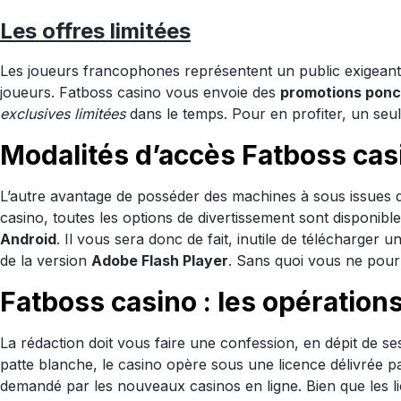
Les offres limitées
Les joueurs francophones représentent un public exigeant.
joueurs. Fatboss casino vous envoie des
promotions ponct
exclusives limitées
dans le temps. Pour en profiter, un seul c
Modalités d’accès Fatboss cas
L’autre avantage de posséder des machines à sous issues d
casino, toutes les options de divertissement sont disponibl
Android
. Il vous sera donc de fait, inutile de télécharger
de la version
Adobe Flash Player
. Sans quoi vous ne pourr
Fatboss casino : les opération
La rédaction doit vous faire une confession, en dépit de se
patte blanche, le casino opère sous une licence délivrée pa
demandé par les nouveaux casinos en ligne. Bien que les lic