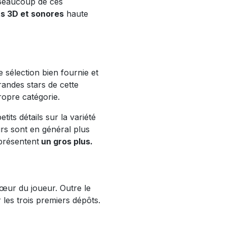
. Beaucoup de ces
ts 3D et sonores
haute
 sélection bien fournie et
randes stars de cette
ropre catégorie.
its détails sur la variété
urs sont en général plus
eprésentent
un gros plus.
cœur du joueur. Outre le
 les trois premiers dépôts.