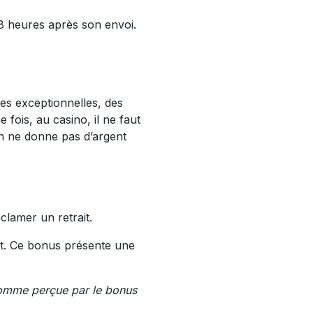
8 heures après son envoi.
fres exceptionnelles, des
fois, au casino, il ne faut
on ne donne pas d’argent
lamer un retrait.
it. Ce bonus présente une
omme perçue par le bonus