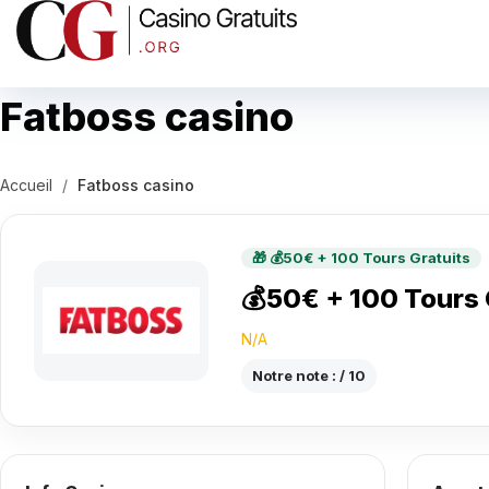
Skip to navigation
Skip to content
Fatboss casino
Accueil
/
Fatboss casino
🎁 💰50€ + 100 Tours Gratuits
💰50€ + 100 Tours 
N/A
Notre note : / 10