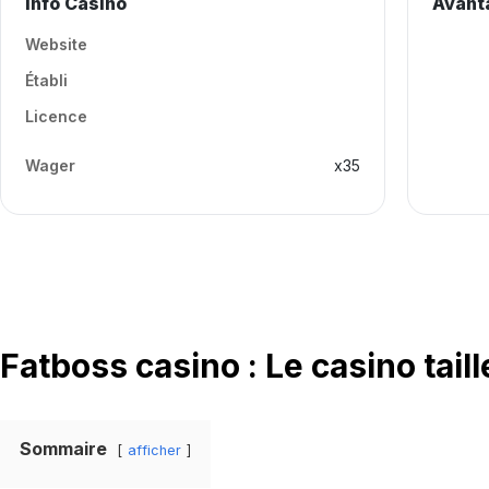
Info Casino
Avant
Website
Établi
Licence
Wager
x35
Fatboss casino : Le casino tail
Sommaire
afficher