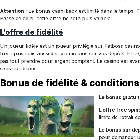
Attention :
Le bonus cash-back est limité dans le temps. 
Passé ce délai, cette offre ne sera plus valable.
L’offre de fidélité
Un joueur fidèle est un joueur privilégié sur Fatboss casino.
free spins mais aussi des promotions sur vos dépôts. Et ce,
pas tout prendre pour argent comptant. Le casino est ava
sans conditions.
Bonus de fidélité & condition
Le bonus gratuit
L’offre free spi
limite de retrait 
Le bonus sur dé
pour demander un