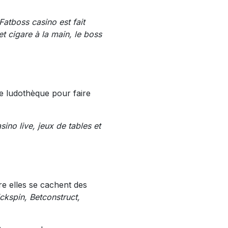
Fatboss casino est fait
t cigare à la main, le boss
e ludothèque pour faire
no live, jeux de tables et
re elles se cachent des
ckspin, Betconstruct,