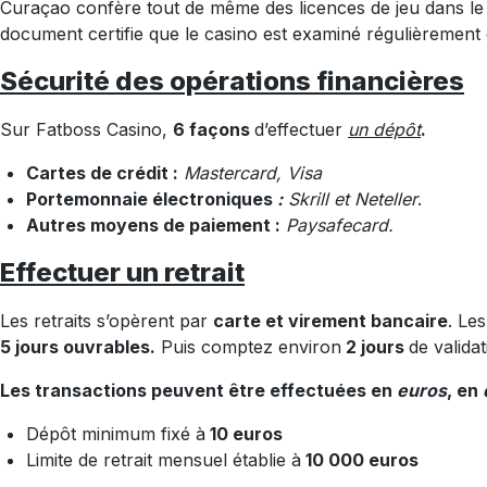
Curaçao confère tout de même des licences de jeu dans le re
document certifie que le casino est examiné régulièrement e
Sécurité des opérations financières
Sur Fatboss Casino,
6 façons
d’effectuer
un dépôt
.
Cartes de crédit :
Mastercard, Visa
Portemonnaie électroniques
:
Skrill et Neteller
.
Autres moyens de paiement :
Paysafecard.
Effectuer un retrait
Les retraits s’opèrent par
carte et virement bancaire
. Le
5 jours ouvrables.
Puis comptez environ
2 jours
de validat
Les transactions peuvent être effectuées en
euros
, en
Dépôt minimum fixé à
10 euros
Limite de retrait mensuel établie à
10 000 euros