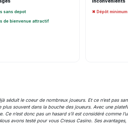
ages
Inconvénients
s sans depot
✖ Dépôt minimum
s de bienvenue attractif
à séduit le coeur de nombreux joueurs. Et ce n’est pas sans 
nt le plus souvent dans la bouche des joueurs. Avec une plat
ire. Ce n’est donc pas un hasard s’il est considéré comme l’un
 ? Nous avons testé pour vous Cresus Casino. Ses avantages,