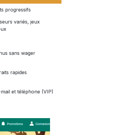
s progressifs
seurs variés, jeux
eux
nus sans wager
raits rapides
-mail et téléphone (VIP)