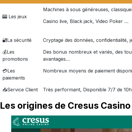
Machines à sous généreuses, classique
🎰 Les jeux
Casino live, Black jack, Video Poker …
🔐La sécurité
Cryptage des données, confidentialité, j
💰Les
Des bonus nombreux et variés, des tou
promotions
avantages…
💳Les
Nombreux moyens de paiement disponib
paiements
📥Service Client
Très performant, Disponible 7/7 de 10h
Les origines de Cresus Casino