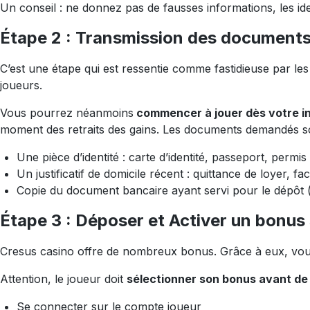
Un conseil : ne donnez pas de fausses informations, les iden
Étape 2 : Transmission des documents 
C’est une étape qui est ressentie comme fastidieuse par les 
joueurs.
Vous pourrez néanmoins
commencer à jouer dès votre in
moment des retraits des gains. Les documents demandés son
Une pièce d’identité : carte d’identité, passeport, permi
Un justificatif de domicile récent : quittance de loyer, f
Copie du document bancaire ayant servi pour le dépôt (
Étape 3 : Déposer et Activer un bonus
Cresus casino offre de nombreux bonus. Grâce à eux, vous
Attention, le joueur doit
sélectionner son bonus avant de
Se connecter sur le compte joueur