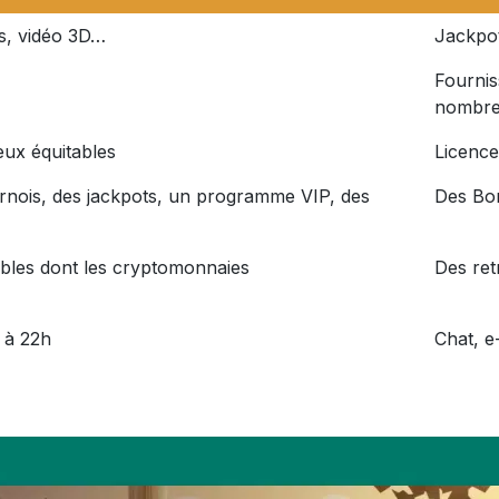
s, vidéo 3D…
Jackpot
Fournis
nombr
eux équitables
Licence
rnois, des jackpots, un programme VIP, des
Des Bo
les dont les cryptomonnaies
Des ret
 à 22h
Chat, e