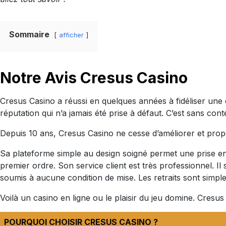
Sommaire
afficher
Notre Avis Cresus Casino
Cresus Casino a réussi en quelques années à fidéliser une 
réputation qui n’a jamais été prise à défaut. C’est sans cont
Depuis 10 ans, Cresus Casino ne cesse d’améliorer et prop
Sa plateforme simple au design soigné permet une prise e
premier ordre. Son service client est très professionnel. 
soumis à aucune condition de mise. Les retraits sont simple
Voilà un casino en ligne ou le plaisir du jeu domine. Cresus
POURQUOI CHOISIR CRESUS CASINO ?