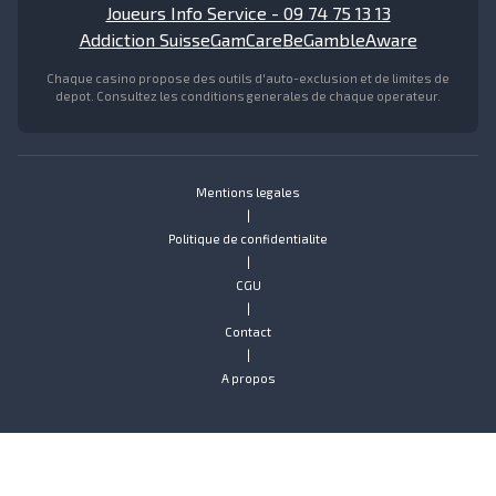
Joueurs Info Service - 09 74 75 13 13
Addiction Suisse
GamCare
BeGambleAware
Chaque casino propose des outils d'auto-exclusion et de limites de
depot. Consultez les conditions generales de chaque operateur.
Mentions legales
|
Politique de confidentialite
|
CGU
|
Contact
|
A propos