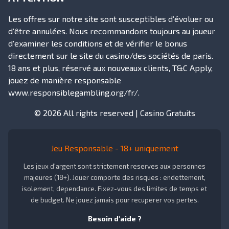
Les offres sur notre site sont susceptibles d’évoluer ou
d’être annulées. Nous recommandons toujours au joueur
d’examiner les conditions et de vérifier le bonus
directement sur le site du casino/des sociétés de paris.
18 ans et plus, réservé aux nouveaux clients, T&C Apply,
jouez de manière responsable
www.responsiblegambling.org/fr/.
© 2026 All rights reserved |
Casino Gratuits
Jeu Responsable - 18+ uniquement
Les jeux d'argent sont strictement reserves aux personnes
majeures (18+). Jouer comporte des risques : endettement,
isolement, dependance. Fixez-vous des limites de temps et
de budget. Ne jouez jamais pour recuperer vos pertes.
Besoin d'aide ?