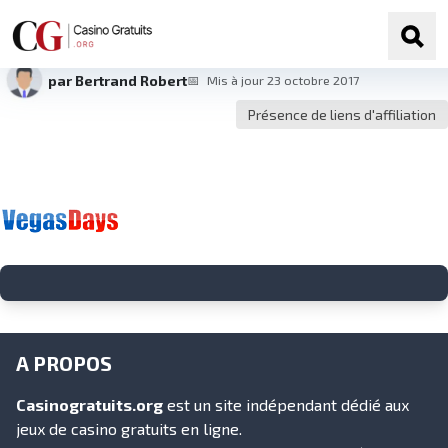
Skip to navigation
Skip to content
logo-vegas
Sear
par
Bertrand Robert
📅
Mis à jour 23 octobre 2017
Présence de liens d'affiliation
A PROPOS
Casinogratuits.org
est un site indépendant dédié aux
jeux de casino gratuits en ligne.