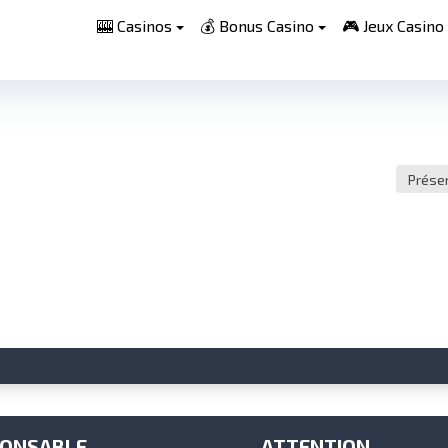
🎰 Casinos
💰 Bonus Casino
🎮 Jeux Casino
Présen
PONSABLE
ATTENTION