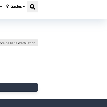
🧭 Guides
Search
ce de liens d'affiliation