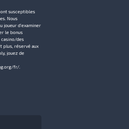
 sont susceptibles
ées. Nous
u joueur d’examiner
ier le bonus
u casino/des
et plus, réservé aux
ly, jouez de
.org/fr/.