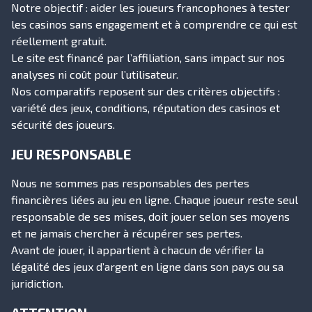
Notre objectif : aider les joueurs francophones à tester
les casinos sans engagement et à comprendre ce qui est
réellement gratuit.
Le site est financé par l’affiliation, sans impact sur nos
analyses ni coût pour l’utilisateur.
Nos comparatifs reposent sur des critères objectifs :
variété des jeux, conditions, réputation des casinos et
sécurité des joueurs.
JEU RESPONSABLE
Nous ne sommes pas responsables des pertes
financières liées au jeu en ligne. Chaque joueur reste seul
responsable de ses mises, doit jouer selon ses moyens
et ne jamais chercher à récupérer ses pertes.
Avant de jouer, il appartient à chacun de vérifier la
légalité des jeux d’argent en ligne dans son pays ou sa
juridiction.