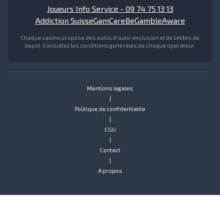
Joueurs Info Service - 09 74 75 13 13
Addiction Suisse
GamCare
BeGambleAware
Chaque casino propose des outils d'auto-exclusion et de limites de
depot. Consultez les conditions generales de chaque operateur.
Mentions legales
|
Politique de confidentialite
|
CGU
|
Contact
|
A propos