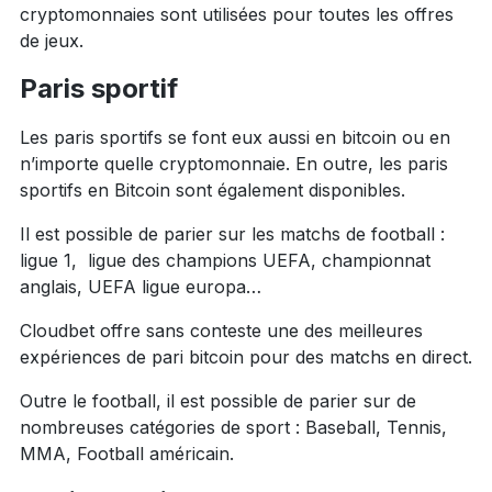
cryptomonnaies sont utilisées pour toutes les offres
de jeux.
Paris sportif
Les paris sportifs se font eux aussi en bitcoin ou en
n’importe quelle cryptomonnaie. En outre, les paris
sportifs en Bitcoin sont également disponibles.
Il est possible de parier sur les matchs de football :
ligue 1, ligue des champions UEFA, championnat
anglais, UEFA ligue europa…
Cloudbet offre sans conteste une des meilleures
expériences de pari bitcoin pour des matchs en direct.
Outre le football, il est possible de parier sur de
nombreuses catégories de sport : Baseball, Tennis,
MMA, Football américain.