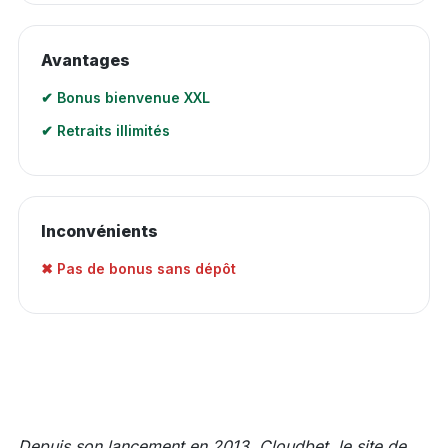
Avantages
✔ Bonus bienvenue XXL
✔ Retraits illimités
Inconvénients
✖ Pas de bonus sans dépôt
Depuis son lancement en 2013, Cloudbet, le site de