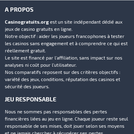
A PROPOS
Casinogratuits.org
est un site indépendant dédié aux
jeux de casino gratuits en ligne.
Notre objectif : aider les joueurs francophones à tester
les casinos sans engagement et à comprendre ce qui est
réellement gratuit.
Le site est financé par l’affiliation, sans impact sur nos
analyses ni coût pour l’utilisateur.
Nos comparatifs reposent sur des critères objectifs :
variété des jeux, conditions, réputation des casinos et
sécurité des joueurs.
JEU RESPONSABLE
Nous ne sommes pas responsables des pertes
financières liées au jeu en ligne. Chaque joueur reste seul
responsable de ses mises, doit jouer selon ses moyens
et ne jamais chercher à récupérer ses pertes.