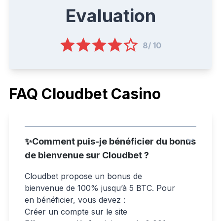
Evaluation
8/ 10
FAQ Cloudbet Casino
✨Comment puis-je bénéficier du bonus
de bienvenue sur Cloudbet ?
Cloudbet propose un bonus de
bienvenue de 100% jusqu’à 5 BTC. Pour
en bénéficier, vous devez :
Créer un compte sur le site