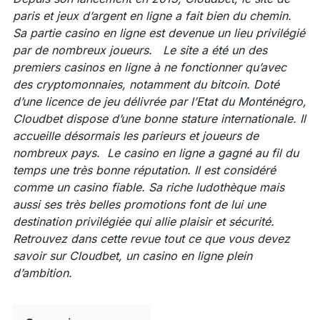
paris et jeux d’argent en ligne a fait bien du chemin.
Sa partie casino en ligne est devenue un lieu privilégié
par de nombreux joueurs. Le site a été un des
premiers casinos en ligne à ne fonctionner qu’avec
des cryptomonnaies, notamment du bitcoin. Doté
d’une licence de jeu délivrée par l’Etat du Monténégro,
Cloudbet dispose d’une bonne stature internationale. Il
accueille désormais les parieurs et joueurs de
nombreux pays. Le casino en ligne a gagné au fil du
temps une très bonne réputation. Il est considéré
comme un casino fiable. Sa riche ludothèque mais
aussi ses très belles promotions font de lui une
destination privilégiée qui allie plaisir et sécurité.
Retrouvez dans cette revue tout ce que vous devez
savoir sur Cloudbet, un casino en ligne plein
d’ambition.