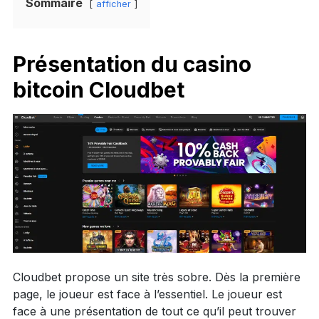
Sommaire
afficher
Présentation du casino
bitcoin Cloudbet
Cloudbet propose un site très sobre. Dès la première
page, le joueur est face à l’essentiel. Le joueur est
face à une présentation de tout ce qu’il peut trouver