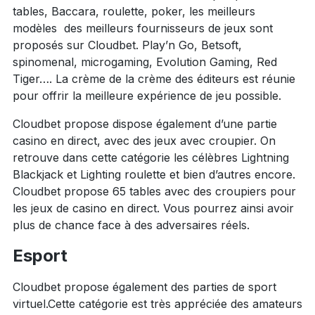
tables, Baccara, roulette, poker, les meilleurs
modèles des meilleurs fournisseurs de jeux sont
proposés sur Cloudbet. Play’n Go, Betsoft,
spinomenal, microgaming, Evolution Gaming, Red
Tiger…. La crème de la crème des éditeurs est réunie
pour offrir la meilleure expérience de jeu possible.
Cloudbet propose dispose également d’une partie
casino en direct, avec des jeux avec croupier. On
retrouve dans cette catégorie les célèbres Lightning
Blackjack et Lighting roulette et bien d’autres encore.
Cloudbet propose 65 tables avec des croupiers pour
les jeux de casino en direct. Vous pourrez ainsi avoir
plus de chance face à des adversaires réels.
Esport
Cloudbet propose également des parties de sport
virtuel.Cette catégorie est très appréciée des amateurs