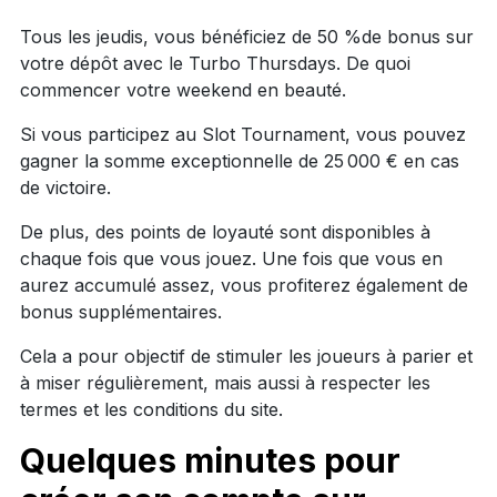
Tous les jeudis, vous bénéficiez de 50 %de bonus sur
votre dépôt avec le Turbo Thursdays. De quoi
commencer votre weekend en beauté.
Si vous participez au Slot Tournament, vous pouvez
gagner la somme exceptionnelle de 25 000 € en cas
de victoire.
De plus, des points de loyauté sont disponibles à
chaque fois que vous jouez. Une fois que vous en
aurez accumulé assez, vous profiterez également de
bonus supplémentaires.
Cela a pour objectif de stimuler les joueurs à parier et
à miser régulièrement, mais aussi à respecter les
termes et les conditions du site.
Quelques minutes pour