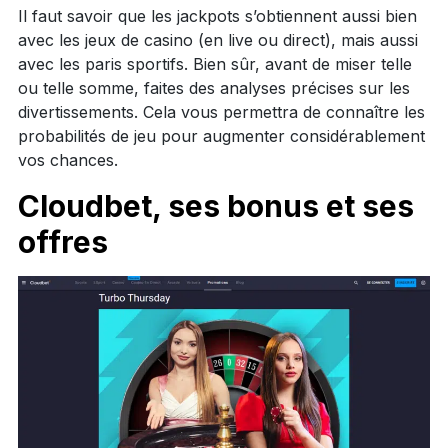
Il faut savoir que les jackpots s’obtiennent aussi bien
avec les jeux de casino (en live ou direct), mais aussi
avec les paris sportifs. Bien sûr, avant de miser telle
ou telle somme, faites des analyses précises sur les
divertissements. Cela vous permettra de connaître les
probabilités de jeu pour augmenter considérablement
vos chances.
Cloudbet, ses bonus et ses
offres