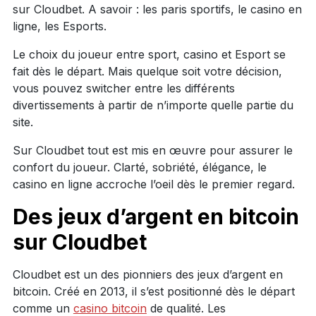
sur Cloudbet. A savoir : les paris sportifs, le casino en
ligne, les Esports.
Le choix du joueur entre sport, casino et Esport se
fait dès le départ. Mais quelque soit votre décision,
vous pouvez switcher entre les différents
divertissements à partir de n’importe quelle partie du
site.
Sur Cloudbet tout est mis en œuvre pour assurer le
confort du joueur. Clarté, sobriété, élégance, le
casino en ligne accroche l’oeil dès le premier regard.
Des jeux d’argent en bitcoin
sur Cloudbet
Cloudbet est un des pionniers des jeux d’argent en
bitcoin. Créé en 2013, il s’est positionné dès le départ
comme un
casino bitcoin
de qualité. Les