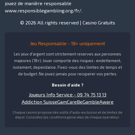
jouez de manière responsable
www.responsiblegambling.org/fr/.
© 2026 All rights reserved |
Casino Gratuits
Jeu Responsable - 18+ uniquement
Les jeux d'argent sont strictement reserves aux personnes
majeures (18+). Jouer comporte des risques : endettement,
isolement, dependance. Fixez-vous des limites de temps et
de budget. Ne jouez jamais pour recuperer vos pertes.
Besoin d'aide ?
Joueurs Info Service - 09 74 75 13 13
Addiction Suisse
GamCare
BeGambleAware
Chaque casino propose des outils d'auto-exclusion et de limites de
depot. Consultez les conditions generales de chaque operateur.