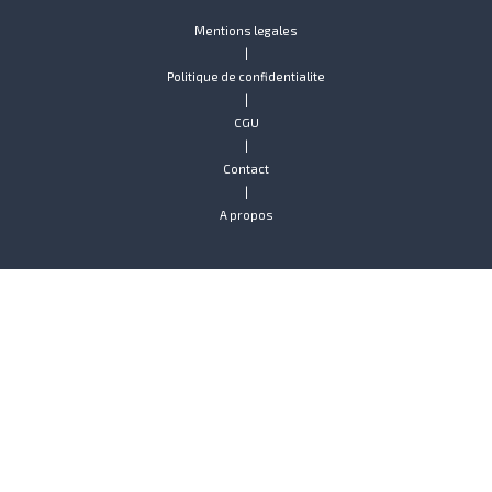
Mentions legales
|
Politique de confidentialite
|
CGU
|
Contact
|
A propos