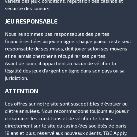
variété des jeux, conditions, réputation des casinos et
sécurité des joueurs.
JEU RESPONSABLE
Nous ne sommes pas responsables des pertes
financières liées au jeu en ligne. Chaque joueur reste seul
responsable de ses mises, doit jouer selon ses moyens
et ne jamais chercher à récupérer ses pertes.
Avant de jouer, il appartient à chacun de vérifier la
légalité des jeux d’argent en ligne dans son pays ou sa
juridiction.
ATTENTION
Les offres sur notre site sont susceptibles d’évoluer ou
d’être annulées. Nous recommandons toujours au joueur
d’examiner les conditions et de vérifier le bonus
directement sur le site du casino/des sociétés de paris.
18 ans et plus, réservé aux nouveaux clients, T&C Apply,