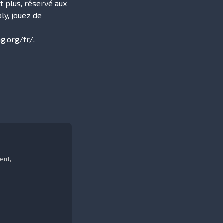
et plus, réservé aux
ly, jouez de
.org/fr/.
ent,