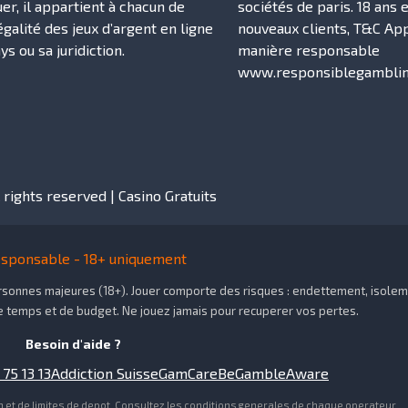
er, il appartient à chacun de
sociétés de paris. 18 ans 
légalité des jeux d’argent en ligne
nouveaux clients, T&C App
s ou sa juridiction.
manière responsable
www.responsiblegambling
 rights reserved |
Casino Gratuits
esponsable - 18+ uniquement
rsonnes majeures (18+). Jouer comporte des risques : endettement, isolem
 temps et de budget. Ne jouez jamais pour recuperer vos pertes.
Besoin d'aide ?
 75 13 13
Addiction Suisse
GamCare
BeGambleAware
et de limites de depot. Consultez les conditions generales de chaque operateur.