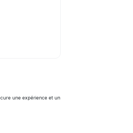
rocure une expérience et un