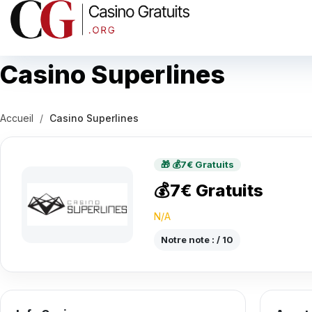
Skip to navigation
Skip to content
Casino Superlines
Accueil
/
Casino Superlines
🎁 💰7€ Gratuits
💰7€ Gratuits
N/A
Notre note : / 10