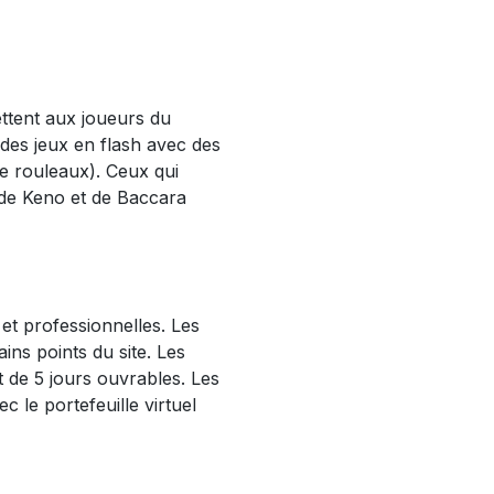
ettent aux joueurs du
es jeux en flash avec des
 de rouleaux). Ceux qui
, de Keno et de Baccara
 et professionnelles. Les
ins points du site. Les
t de 5 jours ouvrables. Les
 le portefeuille virtuel