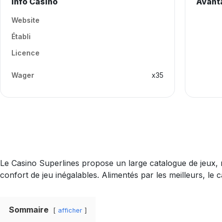
Info Casino
Avant
Website
Établi
Licence
Wager
x35
Le Casino Superlines propose un large catalogue de jeux, 
confort de jeu inégalables. Alimentés par les meilleurs, le
Sommaire
afficher