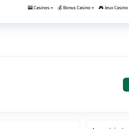
🎰 Casinos
💰 Bonus Casino
🎮 Jeux Casino