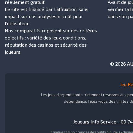
réellement gratuit.
Avant de jou
Le site est financé par l’affiliation, sans
vérifier la 
impact sur nos analyses ni coût pour
dans son pay
l’utilisateur.
Nos comparatifs reposent sur des critères
objectifs : variété des jeux, conditions,
réputation des casinos et sécurité des
joueurs.
© 2026 All
Jeu R
Les jeux d'argent sont strictement reserves aux pe
dependance. Fixez-vous des limites de
Joueurs Info Service - 09 74
Chaque casino propose des outils d'auto-exclusion 