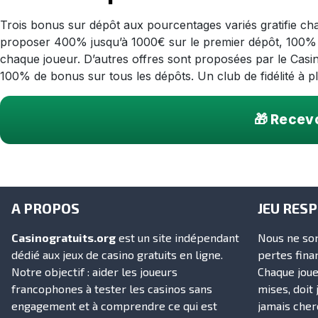
Trois bonus sur dépôt aux pourcentages variés gratifie ch
proposer 400% jusqu’à 1000€ sur le premier dépôt, 100% à
chaque joueur. D’autres offres sont proposées par le Casi
100% de bonus sur tous les dépôts. Un club de fidélité à p
🎁 Recev
A PROPOS
JEU RES
Casinogratuits.org
est un site indépendant
Nous ne so
dédié aux jeux de casino gratuits en ligne.
pertes finan
Notre objectif : aider les joueurs
Chaque joue
francophones à tester les casinos sans
mises, doit
engagement et à comprendre ce qui est
jamais cher