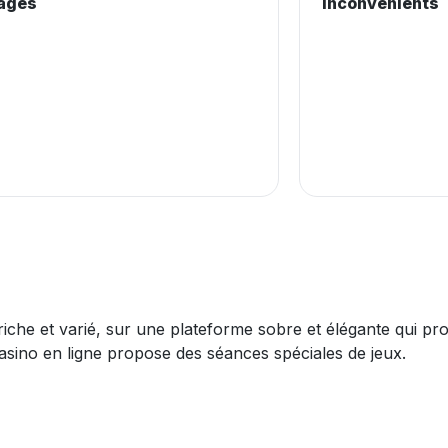
ages
Inconvénients
riche et varié, sur une plateforme sobre et élégante qui p
 casino en ligne propose des séances spéciales de jeux.