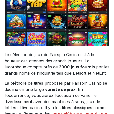
La sélection de jeux de Fairspin Casino est à la
hauteur des attentes des grands joueurs. La
ludothèque compte près de
2000 jeux fourni
s
par les
grands noms de l’industrie tels que Betsoft et NetEnt.
La pléthore de titres proposés par Fairspin Casino se
décline en une large
variété de jeux
. En
l’occurrence, vous aurez l’occasion de varier le
divertissement avec des machines à sous, jeux de
tables et live casino. Il y a les titres classiques comme
Immortal Romance
, les
jeux célèbres alimentés par