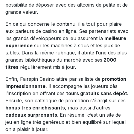
possibilité de déposer avec des altcoins de petite et de
grande valeur.
En ce qui concerne le contenu, il a tout pour plaire
aux parieurs de casino en ligne. Ses partenariats avec
les grands développeurs de jeu assurent la
meilleure
expérience
sur les machines à sous et les jeux de
tables. Dans la même rubrique, il abrite l’une des plus
grandes bibliothèques du marché avec ses
2000
titres
régulièrement mis à jour.
Enfin, Fairspin Casino attire par sa liste de
promotion
impressionnante.
Il accompagne les joueurs dès
l’inscription en offrant des
tours gratuits sans dépôt.
Ensuite, son catalogue de promotion s’élargit sur des
bonus très enrichissants,
mais aussi d’autres
cadeaux surprenants
. En résumé, c’est un site de
jeu en ligne très généreux et bien équilibré sur lequel
on a plaisir à jouer.