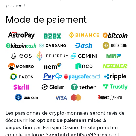
poches !
Mode de paiement
Les passionnés de crypto-monnaies seront ravis de
découvrir les
options de paiement mises à
disposition
par Fairspin Casino. Le site prend en
compte un
large éventail d’actifs célèbres
dont