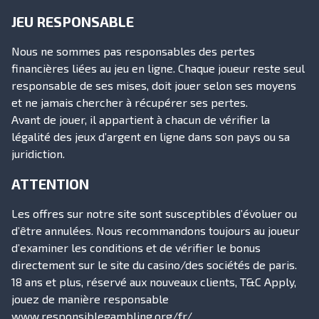
JEU RESPONSABLE
Nous ne sommes pas responsables des pertes
financières liées au jeu en ligne. Chaque joueur reste seul
responsable de ses mises, doit jouer selon ses moyens
et ne jamais chercher à récupérer ses pertes.
Avant de jouer, il appartient à chacun de vérifier la
légalité des jeux d’argent en ligne dans son pays ou sa
juridiction.
ATTENTION
Les offres sur notre site sont susceptibles d’évoluer ou
d’être annulées. Nous recommandons toujours au joueur
d’examiner les conditions et de vérifier le bonus
directement sur le site du casino/des sociétés de paris.
18 ans et plus, réservé aux nouveaux clients, T&C Apply,
jouez de manière responsable
www.responsiblegambling.org/fr/.