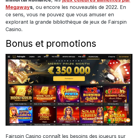
Megaway
s
, ou encore les nouveautés de 2022. En
ce sens, vous ne pouvez que vous amuser en
explorant la grande bibliothèque de jeux de Fairspin
Casino.
Bonus et promotions
Fairspin Casino connaît les besoins des joueurs sur