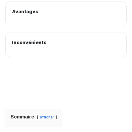
Avantages
Inconvénients
Sommaire
afficher