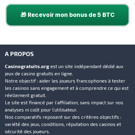
🎁 Recevoir mon bonus de 5 BTC
A PROPOS
Casinogratuits.org
est un site indépendant dédié aux
jeux de casino gratuits en ligne.
Notre objectif : aider les joueurs francophones à tester
les casinos sans engagement et à comprendre ce qui est
réellement gratuit.
Le site est financé par l’affiliation, sans impact sur nos
analyses ni coût pour l’utilisateur.
Nos comparatifs reposent sur des critères objectifs :
variété des jeux, conditions, réputation des casinos et
sécurité des joueurs.