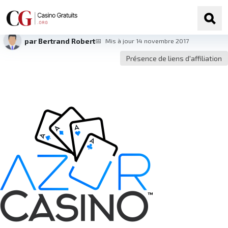
Skip to navigation
Skip to content
header-logo_casino_azur
Sear
par
Bertrand Robert
📅
Mis à jour 14 novembre 2017
Présence de liens d'affiliation