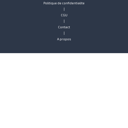
Politique de confidentialite
|
CGU
|
Contact
|
A propos