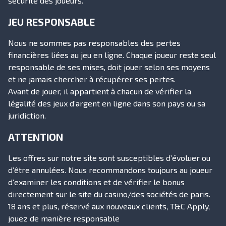
sécurité des joueurs.
JEU RESPONSABLE
Nous ne sommes pas responsables des pertes
financières liées au jeu en ligne. Chaque joueur reste seul
responsable de ses mises, doit jouer selon ses moyens
et ne jamais chercher à récupérer ses pertes.
Avant de jouer, il appartient à chacun de vérifier la
légalité des jeux d’argent en ligne dans son pays ou sa
juridiction.
ATTENTION
Les offres sur notre site sont susceptibles d’évoluer ou
d’être annulées. Nous recommandons toujours au joueur
d’examiner les conditions et de vérifier le bonus
directement sur le site du casino/des sociétés de paris.
18 ans et plus, réservé aux nouveaux clients, T&C Apply,
jouez de manière responsable