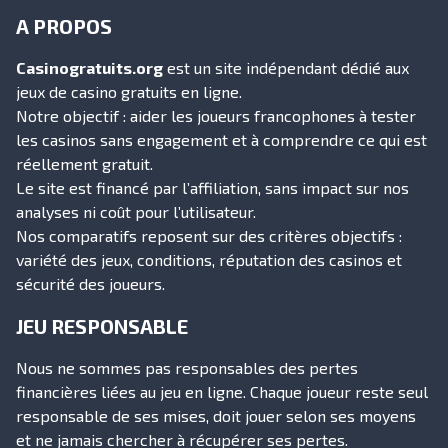
A PROPOS
Casinogratuits.org
est un site indépendant dédié aux
jeux de casino gratuits en ligne.
Notre objectif : aider les joueurs francophones à tester
les casinos sans engagement et à comprendre ce qui est
réellement gratuit.
Le site est financé par l’affiliation, sans impact sur nos
analyses ni coût pour l’utilisateur.
Nos comparatifs reposent sur des critères objectifs :
variété des jeux, conditions, réputation des casinos et
sécurité des joueurs.
JEU RESPONSABLE
Nous ne sommes pas responsables des pertes
financières liées au jeu en ligne. Chaque joueur reste seul
responsable de ses mises, doit jouer selon ses moyens
et ne jamais chercher à récupérer ses pertes.