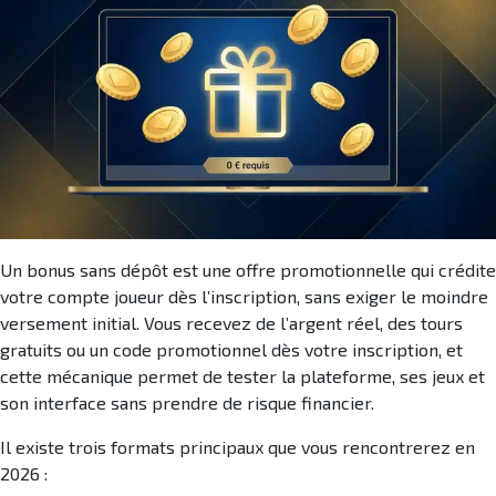
Un bonus sans dépôt est une offre promotionnelle qui crédite
votre compte joueur dès l’inscription, sans exiger le moindre
versement initial. Vous recevez de l’argent réel, des tours
gratuits ou un code promotionnel dès votre inscription, et
cette mécanique permet de tester la plateforme, ses jeux et
son interface sans prendre de risque financier.
Il existe trois formats principaux que vous rencontrerez en
2026 :