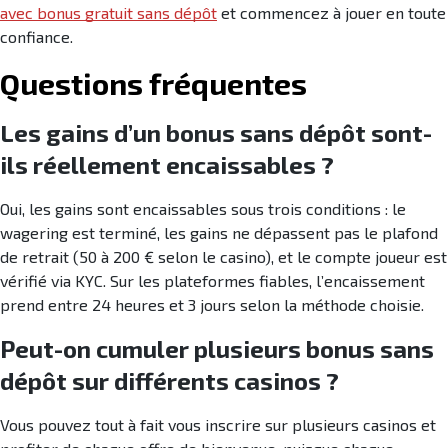
avec bonus gratuit sans dépôt
et commencez à jouer en toute
confiance.
Questions fréquentes
Les gains d’un bonus sans dépôt sont-
ils réellement encaissables ?
Oui, les gains sont encaissables sous trois conditions : le
wagering est terminé, les gains ne dépassent pas le plafond
de retrait (50 à 200 € selon le casino), et le compte joueur est
vérifié via KYC. Sur les plateformes fiables, l’encaissement
prend entre 24 heures et 3 jours selon la méthode choisie.
Peut-on cumuler plusieurs bonus sans
dépôt sur différents casinos ?
Vous pouvez tout à fait vous inscrire sur plusieurs casinos et