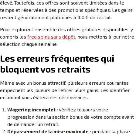
élevé. Toutefois, ces offres sont souvent limitées dans le
temps et réservées à des promotions spécifiques. Les gains
restent généralement plafonnés à 100 € de retrait.
Pour explorer l’ensemble des offres gratuites disponibles, y
compris les
free spins sans dépôt
, nous mettons à jour notre
sélection chaque semaine.
Les erreurs fréquentes qui
bloquent vos retraits
Même avec un bonus attractif, plusieurs erreurs courantes
empêchent les joueurs de retirer leurs gains. Les identifier
en amont vous évitera des déconvenues.
Wagering incomplet :
vérifiez toujours votre
progression dans la section bonus de votre compte avant
de demander un retrait.
Dépassement de la mise maximale :
pendant la phase