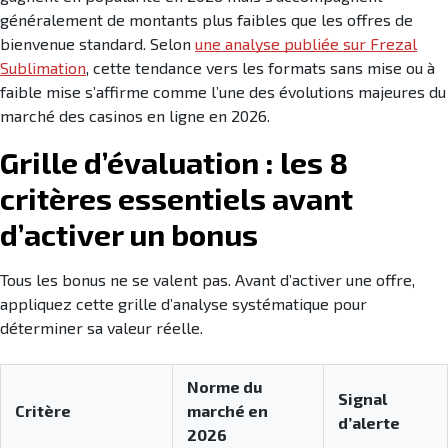
généralement de montants plus faibles que les offres de
bienvenue standard. Selon
une analyse publiée sur Frezal
Sublimation
, cette tendance vers les formats sans mise ou à
faible mise s’affirme comme l’une des évolutions majeures du
marché des casinos en ligne en 2026.
Grille d’évaluation : les 8
critères essentiels avant
d’activer un bonus
Tous les bonus ne se valent pas. Avant d’activer une offre,
appliquez cette grille d’analyse systématique pour
déterminer sa valeur réelle.
Norme du
Signal
Critère
marché en
d’alerte
2026