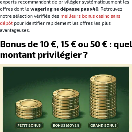
experts recommandent de privilégier systématiquement les
offres dont le
wagering ne dépasse pas x40
. Retrouvez
notre sélection vérifiée des
meilleurs bonus casino sans
dépôt
pour identifier rapidement les offres les plus
avantageuses.
Bonus de 10 €, 15 € ou 50 € : quel
montant privilégier ?