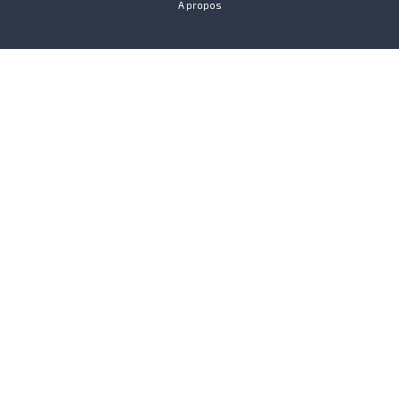
A propos