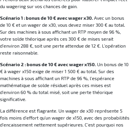
du wagering sur vos chances de gain.
Scénario 1 : bonus de 10 € avec wager x30.
Avec un bonus
de 10 € et un wager de x30, vous devez miser 300 € au total.
Sur des machines à sous affichant un RTP moyen de 96 %,
votre solde théorique après ces 300 € de mises serait
d’environ 288 €, soit une perte attendue de 12 €. L’opération
reste raisonnable.
Scénario 2 : bonus de 10 € avec wager x150.
Un bonus de 10
€ à wager x150 exige de miser 1 500 € au total. Sur des
machines à sous affichant un RTP de 96 %, l’espérance
mathématique de solde résiduel après ces mises est
d’environ 60 % du total misé, soit une perte théorique
significative.
La différence est flagrante. Un wager de x30 représente 5
fois moins d’effort qu’un wager de x150, avec des probabilités
d’encaissement nettement supérieures. C’est pourquoi nos