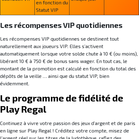
en fonction du
Statut VIP
Les récompenses VIP quotidiennes
Les récompenses VIP quotidiennes se destinent tout
naturellement aux joueurs VIP. Elles s’activent
automatiquement lorsque votre solde chute à 10 € (ou moins),
libérant 10 € à 750 € de bonus sans wager. En tout cas, le
montant de la promotion est calculé en fonction du total des
dépôts de la veille … ainsi que du statut VIP, bien
évidemment.
Le programme de fidélité de
Play Regal
Continuez à vivre votre passion des jeux d’argent et de paris
en ligne sur Play Regal ! Créditez votre compte, misez de
l’argent réel sur les titres de la ludothèque, raflez des