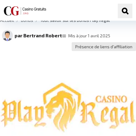
Skip to navigation
Skip to content
Tout savoir sur les bonus Play Regal
Sear
Accueil
/
Bonus
/
Tout savoir sur les bonus Play Regal
par
Bertrand Robert
📅
Mis à jour 1 avril 2025
Présence de liens d'affiliation