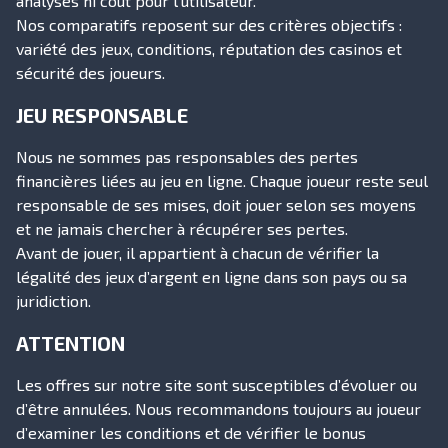
analyses ni coût pour l’utilisateur.
Nos comparatifs reposent sur des critères objectifs :
variété des jeux, conditions, réputation des casinos et
sécurité des joueurs.
JEU RESPONSABLE
Nous ne sommes pas responsables des pertes
financières liées au jeu en ligne. Chaque joueur reste seul
responsable de ses mises, doit jouer selon ses moyens
et ne jamais chercher à récupérer ses pertes.
Avant de jouer, il appartient à chacun de vérifier la
légalité des jeux d’argent en ligne dans son pays ou sa
juridiction.
ATTENTION
Les offres sur notre site sont susceptibles d’évoluer ou
d’être annulées. Nous recommandons toujours au joueur
d’examiner les conditions et de vérifier le bonus