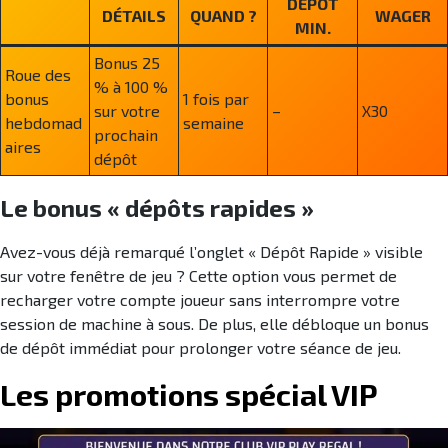
DÉPÔT
DÉTAILS
QUAND ?
WAGER
MIN.
Bonus 25
Roue des
% à 100 %
bonus
1 fois par
sur votre
–
X30
hebdomad
semaine
prochain
aires
dépôt
Le bonus « dépôts rapides »
Avez-vous déjà remarqué l’onglet « Dépôt Rapide » visible
sur votre fenêtre de jeu ? Cette option vous permet de
recharger votre compte joueur sans interrompre votre
session de machine à sous. De plus, elle débloque un bonus
de dépôt immédiat pour prolonger votre séance de jeu.
Les promotions spécial VIP