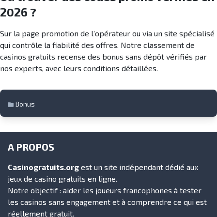
2026 ?
Sur la page promotion de l’opérateur ou via un site spécialisé
qui contrôle la fiabilité des offres. Notre classement de
casinos gratuits recense des bonus sans dépôt vérifiés par
nos experts, avec leurs conditions détaillées.
Bonus
A PROPOS
Casinogratuits.org
est un site indépendant dédié aux
jeux de casino gratuits en ligne.
Notre objectif : aider les joueurs francophones à tester
les casinos sans engagement et à comprendre ce qui est
réellement gratuit.