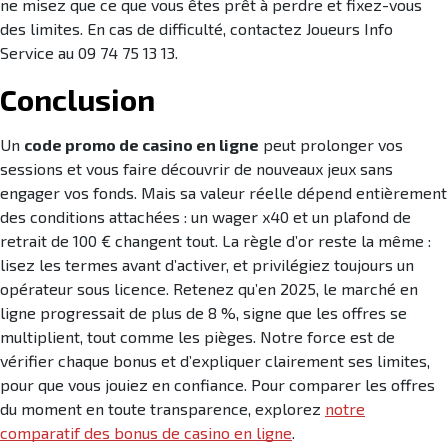
ne misez que ce que vous êtes prêt à perdre et fixez-vous
des limites. En cas de difficulté, contactez Joueurs Info
Service au 09 74 75 13 13.
Conclusion
Un
code promo de casino en ligne
peut prolonger vos
sessions et vous faire découvrir de nouveaux jeux sans
engager vos fonds. Mais sa valeur réelle dépend entièrement
des conditions attachées : un wager x40 et un plafond de
retrait de 100 € changent tout. La règle d’or reste la même :
lisez les termes avant d’activer, et privilégiez toujours un
opérateur sous licence. Retenez qu’en 2025, le marché en
ligne progressait de plus de 8 %, signe que les offres se
multiplient, tout comme les pièges. Notre force est de
vérifier chaque bonus et d’expliquer clairement ses limites,
pour que vous jouiez en confiance. Pour comparer les offres
du moment en toute transparence, explorez
notre
comparatif des bonus de casino en ligne
.