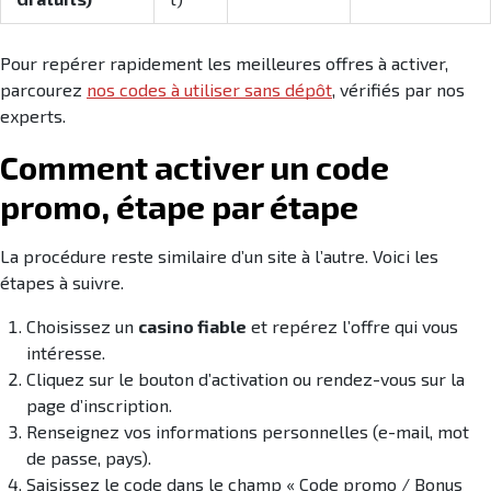
Pour repérer rapidement les meilleures offres à activer,
parcourez
nos codes à utiliser sans dépôt
, vérifiés par nos
experts.
Comment activer un code
promo, étape par étape
La procédure reste similaire d’un site à l’autre. Voici les
étapes à suivre.
Choisissez un
casino fiable
et repérez l’offre qui vous
intéresse.
Cliquez sur le bouton d’activation ou rendez-vous sur la
page d’inscription.
Renseignez vos informations personnelles (e-mail, mot
de passe, pays).
Saisissez le code dans le champ « Code promo / Bonus