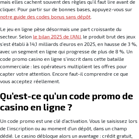
mais elles cachent souvent des règles qu’il faut lire avant de
cliquer. Pour partir sur de bonnes bases, appuyez-vous sur
notre guide des codes bonus sans dépôt
.
Le jeu en ligne pèse désormais une part croissante du
secteur. Selon
le bilan 2025 de l’ANJ
, le produit brut des jeux
s’est établi à 14,1 milliards d’euros en 2025, en hausse de 3 %,
avec un segment en ligne qui progresse de plus de 8 %. Un
code promo casino en ligne s’inscrit dans cette bataille
commerciale : les opérateurs multiplient les offres pour
capter votre attention. Encore faut-il comprendre ce que
vous acceptez réellement.
Qu’est-ce qu’un code promo de
casino en ligne ?
Un code promo est une clé d’activation. Vous le saisissez lors
de l’inscription ou au moment d’un dépôt, dans un champ
dédié. Le casino débloque alors un avantage : crédit gratuit,