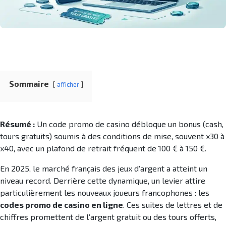
Sommaire
afficher
Résumé :
Un code promo de casino débloque un bonus (cash,
tours gratuits) soumis à des conditions de mise, souvent x30 à
x40, avec un plafond de retrait fréquent de 100 € à 150 €.
En 2025, le marché français des jeux d’argent a atteint un
niveau record. Derrière cette dynamique, un levier attire
particulièrement les nouveaux joueurs francophones : les
codes promo de casino en ligne
. Ces suites de lettres et de
chiffres promettent de l’argent gratuit ou des tours offerts,