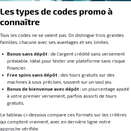
Les types de codes promo à
connaître
Tous les codes ne se valent pas. On distingue trois grandes
familles, chacune avec ses avantages et ses limites.
Bonus sans dépôt
: de l’argent crédité sans versement
préalable. Idéal pour tester une plateforme sans risque
financier.
Free spins sans dépôt
: des tours gratuits sur des
machines à sous précises, souvent sur un seul jeu.
Bonus de bienvenue avec dépôt
: un pourcentage ajouté
à votre premier versement, parfois assorti de tours
gratuits.
Le tableau ci-dessous compare ces formats sur les critères
qui comptent vraiment, avec en dernière ligne notre
approche vérifiée.