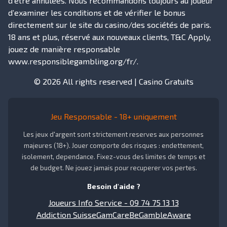
d’être annulées. Nous recommandons toujours au joueur
d’examiner les conditions et de vérifier le bonus
directement sur le site du casino/des sociétés de paris.
18 ans et plus, réservé aux nouveaux clients, T&C Apply,
jouez de manière responsable
www.responsiblegambling.org/fr/.
© 2026 All rights reserved |
Casino Gratuits
Jeu Responsable - 18+ uniquement
Les jeux d'argent sont strictement reserves aux personnes
majeures (18+). Jouer comporte des risques : endettement,
isolement, dependance. Fixez-vous des limites de temps et
de budget. Ne jouez jamais pour recuperer vos pertes.
Besoin d'aide ?
Joueurs Info Service - 09 74 75 13 13
Addiction Suisse
GamCare
BeGambleAware