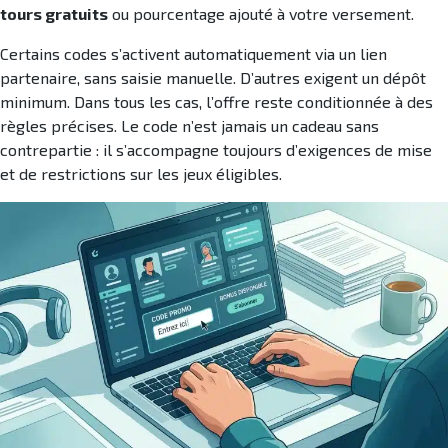
tours gratuits
ou pourcentage ajouté à votre versement.
Certains codes s’activent automatiquement via un lien
partenaire, sans saisie manuelle. D’autres exigent un dépôt
minimum. Dans tous les cas, l’offre reste conditionnée à des
règles précises. Le code n’est jamais un cadeau sans
contrepartie : il s’accompagne toujours d’exigences de mise
et de restrictions sur les jeux éligibles.