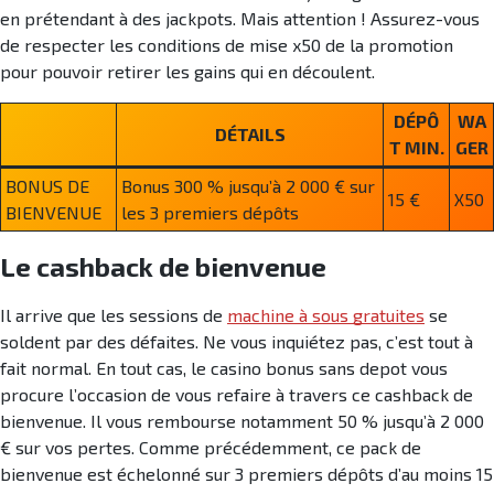
en prétendant à des jackpots. Mais attention ! Assurez-vous
de respecter les conditions de mise x50 de la promotion
pour pouvoir retirer les gains qui en découlent.
DÉPÔ
WA
DÉTAILS
T MIN.
GER
BONUS DE
Bonus 300 % jusqu’à 2 000 € sur
15 €
X50
BIENVENUE
les 3 premiers dépôts
Le cashback de bienvenue
Il arrive que les sessions de
machine à sous gratuites
se
soldent par des défaites. Ne vous inquiétez pas, c’est tout à
fait normal. En tout cas, le casino bonus sans depot vous
procure l’occasion de vous refaire à travers ce cashback de
bienvenue. Il vous rembourse notamment 50 % jusqu’à 2 000
€ sur vos pertes. Comme précédemment, ce pack de
bienvenue est échelonné sur 3 premiers dépôts d’au moins 15