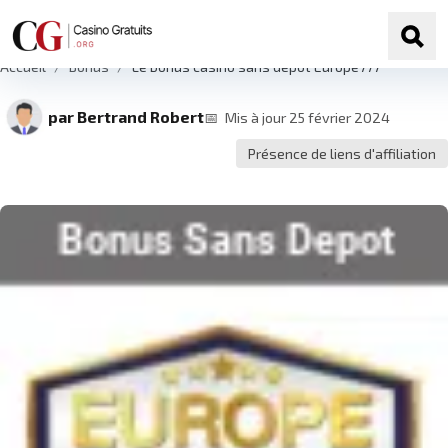
Skip to navigation
Skip to content
Le bonus casino sans depot Europe777
Sear
Accueil
/
Bonus
/
Le bonus casino sans depot Europe777
par
Bertrand Robert
📅
Mis à jour 25 février 2024
Présence de liens d'affiliation