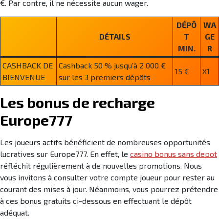
€. Par contre, il ne nécessite aucun wager.
DÉPÔ
WA
DÉTAILS
T
GE
MIN.
R
CASHBACK DE
Cashback 50 % jusqu’à 2 000 €
15 €
X1
BIENVENUE
sur les 3 premiers dépôts
Les bonus de recharge
Europe777
Les joueurs actifs bénéficient de nombreuses opportunités
lucratives sur Europe777. En effet, le
casino bonus sans depot
réfléchit régulièrement à de nouvelles promotions. Nous
vous invitons à consulter votre compte joueur pour rester au
courant des mises à jour. Néanmoins, vous pourrez prétendre
à ces bonus gratuits ci-dessous en effectuant le dépôt
adéquat.