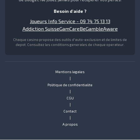
Besoin d'aide ?
Joueurs Info Service - 09 74 75 13 13
Addiction Suisse
GamCare
BeGambleAware
Chaque casino propose des outils d'auto-exclusion et de limites de
depot. Consultez les conditions generales de chaque operateur.
Mentions legales
|
Politique de confidentialite
|
CGU
|
Contact
|
A propos