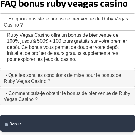
FAQ bonus ruby veagas casino
En quoi consiste le bonus de bienvenue de Ruby Vegas
Casino ?
Ruby Vegas Casino offre un bonus de bienvenue de
100% jusqu'à 500€ + 100 tours gratuits sur votre premier
dépôt. Ce bonus vous permet de doubler votre dépôt
initial et de profiter de tours gratuits supplémentaires
pour explorer les jeux du casino.
Quelles sont les conditions de mise pour le bonus de
Ruby Vegas Casino ?
Comment puis-je obtenir le bonus de bienvenue de Ruby
Vegas Casino ?
Bonus