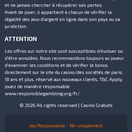
et ne jamais chercher à récupérer ses pertes.
Avant de jouer, il appartient à chacun de vérifier la
légalité des jeux d’argent en ligne dans son pays ou sa
juridiction.
ATTENTION
Les offres sur notre site sont susceptibles d’évoluer ou
d’être annulées. Nous recommandons toujours au joueur
d’examiner les conditions et de vérifier le bonus
directement sur le site du casino/des sociétés de paris.
18 ans et plus, réservé aux nouveaux clients, T&C Apply,
jouez de manière responsable
www.responsiblegambling.org/fr/.
© 2026 All rights reserved |
Casino Gratuits
Jeu Responsable - 18+ uniquement