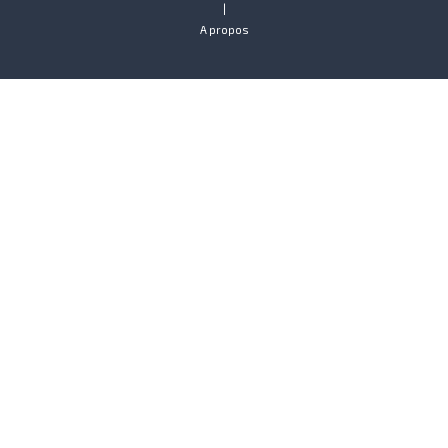
|
A propos