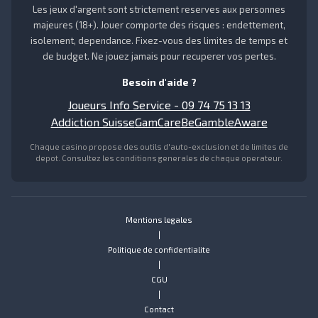
Les jeux d'argent sont strictement reserves aux personnes
majeures (18+). Jouer comporte des risques : endettement,
isolement, dependance. Fixez-vous des limites de temps et
de budget. Ne jouez jamais pour recuperer vos pertes.
Besoin d'aide ?
Joueurs Info Service - 09 74 75 13 13
Addiction Suisse
GamCare
BeGambleAware
Chaque casino propose des outils d'auto-exclusion et de limites de
depot. Consultez les conditions generales de chaque operateur.
Mentions legales
|
Politique de confidentialite
|
CGU
|
Contact