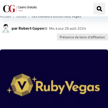
Skip to navigation
Skip to content
Les meilleurs bonus Ruby Vegas
Sear
Accueil
/
Bonus
/
Les meilleurs bonus Ruby Vegas
par
Robert Guyon
📅
Mis à jour 28 août 2024
Présence de liens d'affiliation