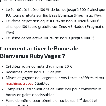
Le 1er dépôt libère 100 % de bonus jusqu’à 500 € ainsi que
100 tours gratuits sur Big Bass Bonanza (Pragmatic Play)
Le 2ème dépôt débloque 100 % de bonus jusqu’à 500 €
ainsi que 100 tours gratuits sur Zeus VS Hades (Pragmatic
Play)
Le 3ème dépôt active 100 % de bonus jusqu’à 1000 €
Comment activer le Bonus de
Bienvenue Ruby Vegas ?
Créditez votre compte d’au moins 20 €
er
Réclamez votre bonus 1
dépôt
Misez et gagnez de l’argent sur vos titres préférés et/ou
machines à sous
éligibles
Complétez les conditions de mise x20 pour convertir le
bonus en gains encaissables
nd
Faire de même pour bénéficier du bonus 2
dépôt et
ème
bonus 3
dépôt