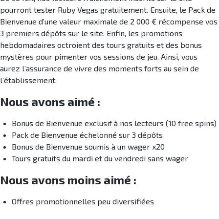
pourront tester Ruby Vegas gratuitement. Ensuite, le Pack de
Bienvenue d’une valeur maximale de 2 000 € récompense vos
3 premiers dépôts sur le site. Enfin, les promotions
hebdomadaires octroient des tours gratuits et des bonus
mystères pour pimenter vos sessions de jeu. Ainsi, vous
aurez l’assurance de vivre des moments forts au sein de
l’établissement.
Nous avons aimé :
Bonus de Bienvenue exclusif à nos lecteurs (10 free spins)
Pack de Bienvenue échelonné sur 3 dépôts
Bonus de Bienvenue soumis à un wager x20
Tours gratuits du mardi et du vendredi sans wager
Nous avons moins aimé :
Offres promotionnelles peu diversifiées