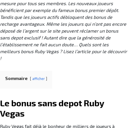
mesure pour tous ses membres. Les nouveaux joueurs
bénéficient par exemple du fameux bonus premier dépôt.
Tandis que les joueurs actifs débloquent des bonus de
recharge avantageux. Même les joueurs qui n’ont pas encore
déposé de l’argent sur le site peuvent réclamer un bonus
sans depot exclusif ! Autant dire que la générosité de
l’établissement ne fait aucun doute… Quels sont les
meilleurs bonus Ruby Vegas ? Lisez l’article pour le découvrir
!
Sommaire
afficher
Le bonus sans depot Ruby
Vegas
Ruby Vegas fait déjà le bonheur de milliers de joueurs à