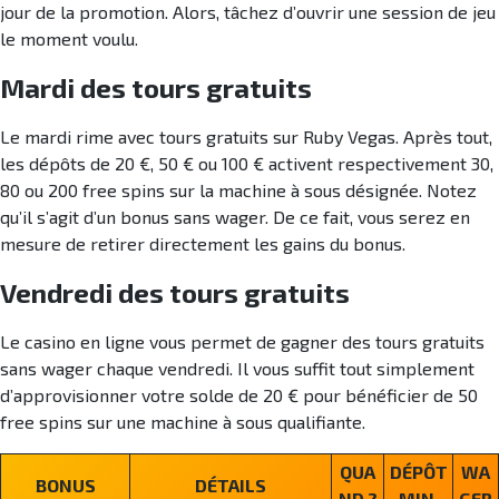
jour de la promotion. Alors, tâchez d’ouvrir une session de jeu
le moment voulu.
Mardi des tours gratuits
Le mardi rime avec tours gratuits sur Ruby Vegas. Après tout,
les dépôts de 20 €, 50 € ou 100 € activent respectivement 30,
80 ou 200 free spins sur la machine à sous désignée. Notez
qu’il s’agit d’un bonus sans wager. De ce fait, vous serez en
mesure de retirer directement les gains du bonus.
Vendredi des tours gratuits
Le casino en ligne vous permet de gagner des tours gratuits
sans wager chaque vendredi. Il vous suffit tout simplement
d’approvisionner votre solde de 20 € pour bénéficier de 50
free spins sur une machine à sous qualifiante.
QUA
DÉPÔT
WA
BONUS
DÉTAILS
ND ?
MIN.
GER