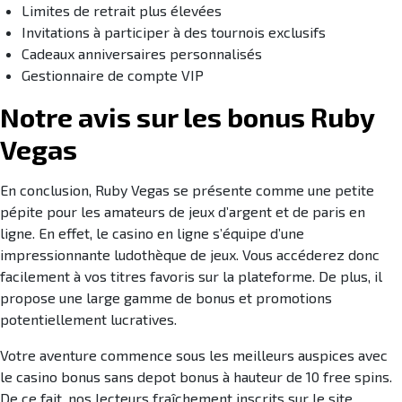
Limites de retrait plus élevées
Invitations à participer à des tournois exclusifs
Cadeaux anniversaires personnalisés
Gestionnaire de compte VIP
Notre avis sur les bonus Ruby
Vegas
En conclusion, Ruby Vegas se présente comme une petite
pépite pour les amateurs de jeux d’argent et de paris en
ligne. En effet, le casino en ligne s’équipe d’une
impressionnante ludothèque de jeux. Vous accéderez donc
facilement à vos titres favoris sur la plateforme. De plus, il
propose une large gamme de bonus et promotions
potentiellement lucratives.
Votre aventure commence sous les meilleurs auspices avec
le casino bonus sans depot bonus à hauteur de 10 free spins.
De ce fait, nos lecteurs fraîchement inscrits sur le site