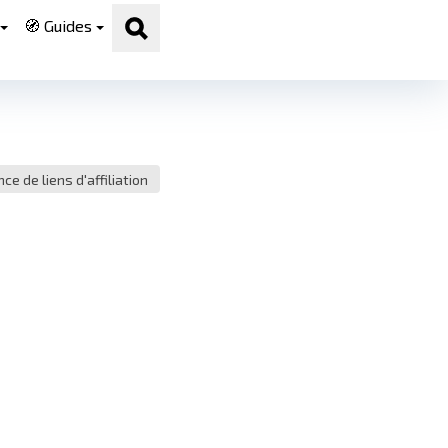
🧭 Guides
Search
ce de liens d'affiliation