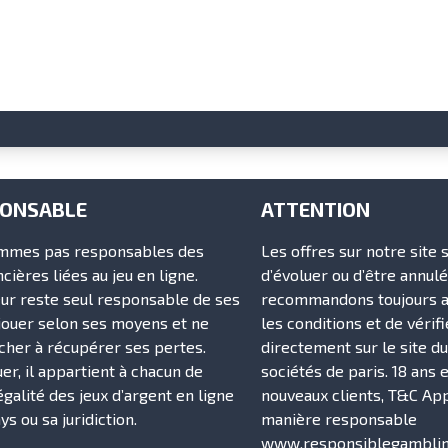
PONSABLE
ATTENTION
mmes pas responsables des
Les offres sur notre site
cières liées au jeu en ligne.
d’évoluer ou d’être annul
ur reste seul responsable de ses
recommandons toujours a
 jouer selon ses moyens et ne
les conditions et de vérif
cher à récupérer ses pertes.
directement sur le site d
er, il appartient à chacun de
sociétés de paris. 18 ans 
légalité des jeux d’argent en ligne
nouveaux clients, T&C App
s ou sa juridiction.
manière responsable
www.responsiblegambling