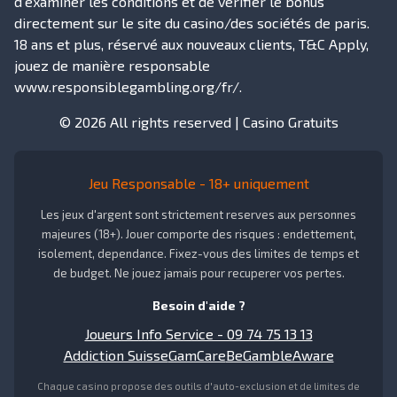
d’examiner les conditions et de vérifier le bonus
directement sur le site du casino/des sociétés de paris.
18 ans et plus, réservé aux nouveaux clients, T&C Apply,
jouez de manière responsable
www.responsiblegambling.org/fr/.
© 2026 All rights reserved |
Casino Gratuits
Jeu Responsable - 18+ uniquement
Les jeux d'argent sont strictement reserves aux personnes
majeures (18+). Jouer comporte des risques : endettement,
isolement, dependance. Fixez-vous des limites de temps et
de budget. Ne jouez jamais pour recuperer vos pertes.
Besoin d'aide ?
Joueurs Info Service - 09 74 75 13 13
Addiction Suisse
GamCare
BeGambleAware
Chaque casino propose des outils d'auto-exclusion et de limites de