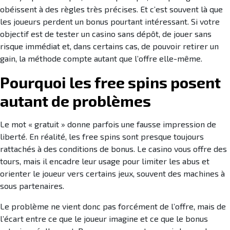
obéissent à des règles très précises. Et c’est souvent là que
les joueurs perdent un bonus pourtant intéressant. Si votre
objectif est de tester un casino sans dépôt, de jouer sans
risque immédiat et, dans certains cas, de pouvoir retirer un
gain, la méthode compte autant que l’offre elle-même.
Pourquoi les free spins posent
autant de problèmes
Le mot « gratuit » donne parfois une fausse impression de
liberté. En réalité, les free spins sont presque toujours
rattachés à des conditions de bonus. Le casino vous offre des
tours, mais il encadre leur usage pour limiter les abus et
orienter le joueur vers certains jeux, souvent des machines à
sous partenaires.
Le problème ne vient donc pas forcément de l’offre, mais de
l’écart entre ce que le joueur imagine et ce que le bonus