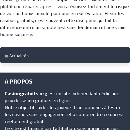
plutôt que réparer après – vous réduisez fortement le risque
de voir un bonus annulé pour une erreur évitable. Et sur les
casinos gratuits, c’est souvent cette discipline qui fait la
différence entre un simple test sans lendemain et une vraie
bonne surprise.
Actualités
A PROPOS
Casinogratuits.org
est un site indépendant dédié aux
jeux de casino gratuits en ligne.
Notre objectif : aider les joueurs francophones à tester
les casinos sans engagement et à comprendre ce qui est
réellement gratuit.
Le site est financé par l’affiliation, sans impact sur nos