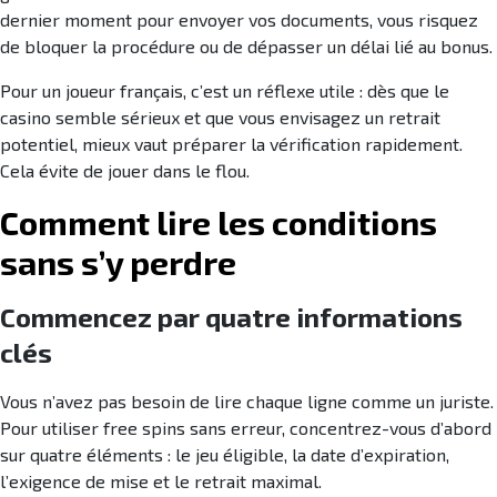
dernier moment pour envoyer vos documents, vous risquez
de bloquer la procédure ou de dépasser un délai lié au bonus.
Pour un joueur français, c’est un réflexe utile : dès que le
casino semble sérieux et que vous envisagez un retrait
potentiel, mieux vaut préparer la vérification rapidement.
Cela évite de jouer dans le flou.
Comment lire les conditions
sans s’y perdre
Commencez par quatre informations
clés
Vous n’avez pas besoin de lire chaque ligne comme un juriste.
Pour utiliser free spins sans erreur, concentrez-vous d’abord
sur quatre éléments : le jeu éligible, la date d’expiration,
l’exigence de mise et le retrait maximal.