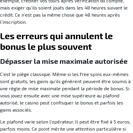
exemple, créditer vos tours après vérification du compte,
mais exiger qu’ils soient joués dans les 48 heures suivant le
crédit. Ce n’est pas la même chose que 48 heures après
l’inscription.
Les erreurs qui annulent le
bonus le plus souvent
Dépasser la mise maximale autorisée
C’est le piège classique. Même si les free spins eux-mêmes
sont gratuits, les gains qu’ils génèrent peuvent être soumis à
une règle de mise maximale pendant la période de bonus. Si
vous jouez ensuite avec une mise supérieure au plafond
autorisé, le casino peut confisquer le bonus et parfois les
gains associés.
Le plafond varie selon l’opérateur. Il peut être fixé à 5 euros,
parfois moins. Ce point mérite une attention particulière si