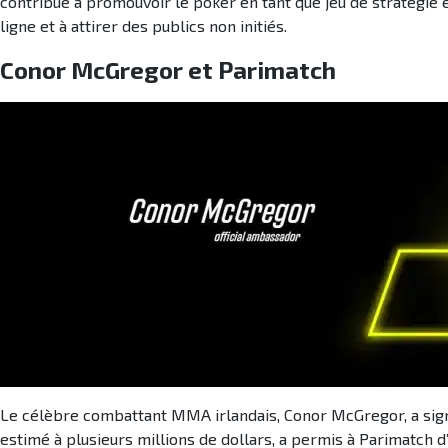
contribué à promouvoir le poker en tant que jeu de stratégie 
ligne et à attirer des publics non initiés.
Conor McGregor et Parimatch
Le célèbre combattant MMA irlandais, Conor McGregor, a signé
estimé à plusieurs millions de dollars, a permis à Parimatch 