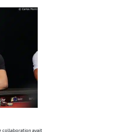
e collaboration avait