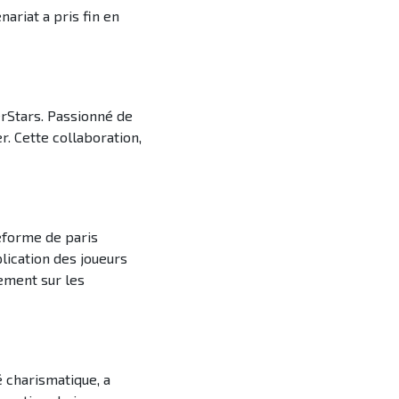
nariat a pris fin en
erStars. Passionné de
r. Cette collaboration,
eforme de paris
lication des joueurs
rement sur les
 charismatique, a