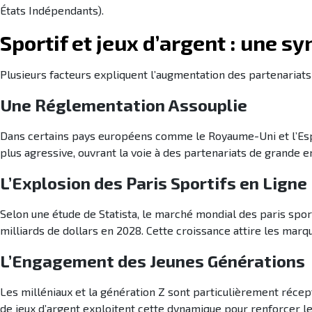
États Indépendants).
Sportif et jeux d’argent : une sy
Plusieurs facteurs expliquent l’augmentation des partenariats
Une Réglementation Assouplie
Dans certains pays européens comme le Royaume-Uni et l’Espa
plus agressive, ouvrant la voie à des partenariats de grande e
L’Explosion des Paris Sportifs en Ligne
Selon une étude de Statista, le marché mondial des paris sport
milliards de dollars en 2028. Cette croissance attire les marq
L’Engagement des Jeunes Générations
Les milléniaux et la génération Z sont particulièrement réce
de jeux d’argent exploitent cette dynamique pour renforcer le