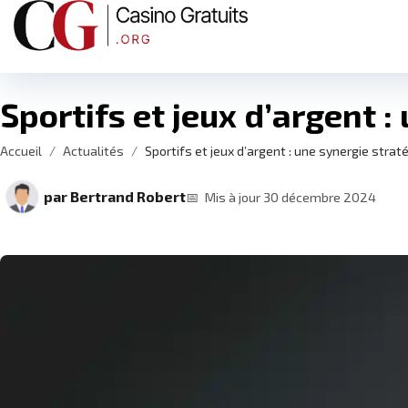
Skip to navigation
Skip to content
Sportifs et jeux d’argent 
Accueil
/
Actualités
/
Sportifs et jeux d’argent : une synergie stra
par
Bertrand Robert
📅
Mis à jour 30 décembre 2024