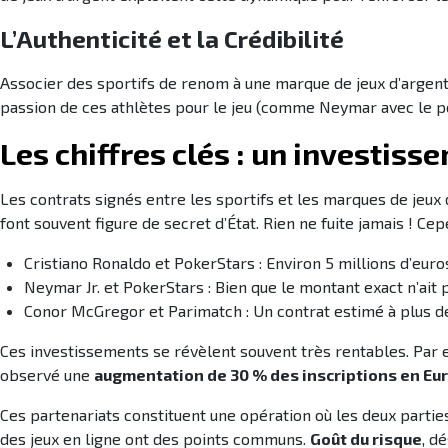
L’Authenticité et la Crédibilité
Associer des sportifs de renom à une marque de jeux d’argent
passion de ces athlètes pour le jeu (comme Neymar avec le po
Les chiffres clés : un investiss
Les contrats signés entre les sportifs et les marques de jeu
font souvent figure de secret d’État. Rien ne fuite jamais ! 
Cristiano Ronaldo et PokerStars : Environ 5 millions d’euro
Neymar Jr. et PokerStars : Bien que le montant exact n’ait p
Conor McGregor et Parimatch : Un contrat estimé à plus de 
Ces investissements se révèlent souvent très rentables. Par 
observé une
augmentation de 30 % des inscriptions en Eu
Ces partenariats constituent une opération où les deux partie
des jeux en ligne ont des points communs.
Goût du risque
, d