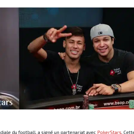
diale du football, a signé un partenariat avec
PokerStars
. Cett