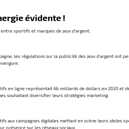
nergie évidente !
 entre sportifs et marques de jeux d’argent.
gne, les régulations sur la publicité des jeux d’argent ont 
nvergure.
ifs en ligne représentait 66 milliards de dollars en 2020 et de
ues souhaitant diversifier leurs stratégies marketing.
ptifs aux campagnes digitales mettant en scène leurs idoles s
ur présence sur les réseaux sociaux.