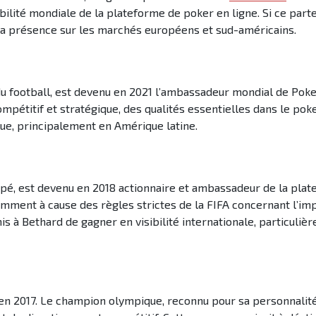
ibilité mondiale de la plateforme de poker en ligne. Si ce parte
 sa présence sur les marchés européens et sud-américains.
e du football, est devenu en 2021 l’ambassadeur mondial de Pok
pétitif et stratégique, des qualités essentielles dans le poke
que, principalement en Amérique latine.
mpé, est devenu en 2018 actionnaire et ambassadeur de la plat
amment à cause des règles strictes de la FIFA concernant l’imp
is à Bethard de gagner en visibilité internationale, particuliè
 en 2017. Le champion olympique, reconnu pour sa personnalité