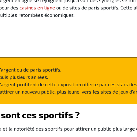
argent en ligne se rejoignent jusqu’à voir des synergies se for
 pour des
casinos en ligne
ou de sites de paris sportifs. Cette a
 multiples retombées économiques.
’argent ou de paris sportifs.
puis plusieurs années.
d’argent profitent de cette exposition offerte par ces stars des
attirer un nouveau public, plus jeune, vers les sites de jeux d’
sont ces sportifs ?
 et la notoriété des sportifs pour attirer un public plus large 