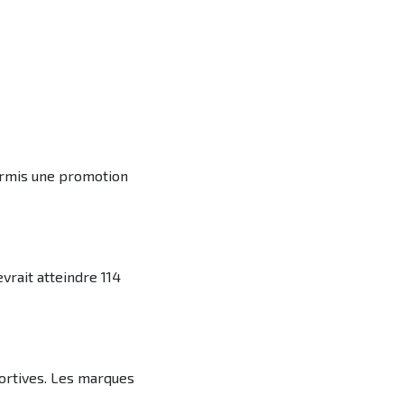
permis une promotion
vrait atteindre 114
portives. Les marques