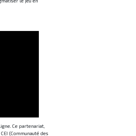
gmatiser le jeu en
igne. Ce partenariat,
la CEI (Communauté des