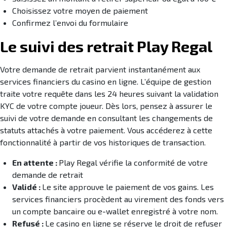
Choisissez votre moyen de paiement
Confirmez l’envoi du formulaire
Le suivi des retrait Play Regal
Votre demande de retrait parvient instantanément aux
services financiers du casino en ligne. L’équipe de gestion
traite votre requête dans les 24 heures suivant la validation
KYC de votre compte joueur. Dès lors, pensez à assurer le
suivi de votre demande en consultant les changements de
statuts attachés à votre paiement. Vous accéderez à cette
fonctionnalité à partir de vos historiques de transaction.
En attente :
Play Regal vérifie la conformité de votre
demande de retrait
Validé :
Le site approuve le paiement de vos gains. Les
services financiers procèdent au virement des fonds vers
un compte bancaire ou e-wallet enregistré à votre nom.
Refusé :
Le casino en ligne se réserve le droit de refuser