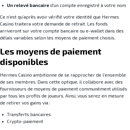
Un relevé bancaire
d’un compte enregistré à votre nom
Ce n’est qu’après avoir vérifié votre identité que Hermes
Casino traitera votre demande de retrait. Les fonds
arriveront sur votre compte bancaire ou e-wallet dans des
délais variables selon les moyens de paiement choisis.
Les moyens de paiement
disponibles
Hermes Casino ambitionne de se rapprocher de l’ensemble
de ses membres. Dans cette optique, il collabore avec des
fournisseurs de moyens de paiement communément utilisés
par tous les profils de joueurs. Ainsi, vous serez en mesure
de retirer vos gains via :
Transferts bancaires
Crypto-paiement