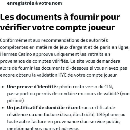
enregistrés à votre nom
Les documents à fournir pour
vérifier votre compte joueur
Conformément aux recommandations des autorités
compétentes en matière de jeux d’argent et de paris en ligne,
Hermes Casino approuve uniquement les retraits en
provenance de comptes vérifiés. Le site vous demandera
alors de fournir les documents ci-dessous si vous n’avez pas
encore obtenu la validation KYC de votre compte joueur.
Une preuve d’identité :
photo recto verso du CIN,
passeport ou permis de conduire en cours de validité (non
périmé)
Un justificatif de domicile récent :
un certificat de
résidence ou une facture d’eau, électricité, téléphone, ou
toute autre facture en provenance d’un service public,
mentionnant vos noms et adresse.