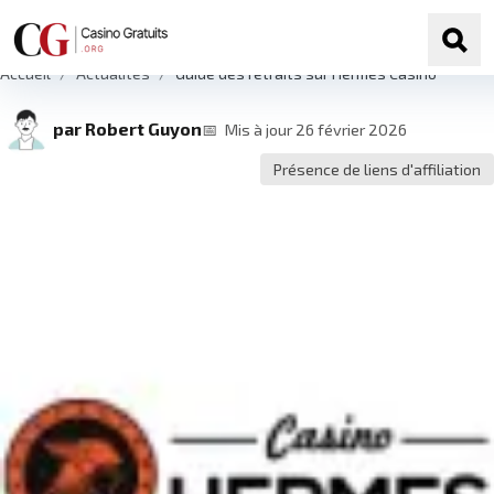
Skip to navigation
Skip to content
Guide des retraits sur Hermes Casino
Sear
Accueil
/
Actualités
/
Guide des retraits sur Hermes Casino
par
Robert Guyon
📅
Mis à jour 26 février 2026
Présence de liens d'affiliation