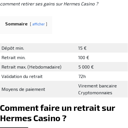
comment retirer ses gains sur Hermes Casino ?
Sommaire
afficher
Dépôt min.
15 €
Retrait min.
100 €
Retrait max. (Hebdomadaire)
5 000 €
Validation du retrait
72h
Virement bancaire
Moyens de paiement
Cryptomonnaies
Comment faire un retrait sur
Hermes Casino ?