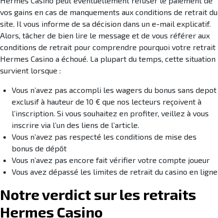
Hermes Casino peut éventuellement refuser le paiement de
vos gains en cas de manquements aux conditions de retrait du
site. Il vous informe de sa décision dans un e-mail explicatif.
Alors, tâcher de bien lire le message et de vous référer aux
conditions de retrait pour comprendre pourquoi votre retrait
Hermes Casino a échoué. La plupart du temps, cette situation
survient lorsque :
Vous n’avez pas accompli les wagers du bonus sans depot
exclusif à hauteur de 10 € que nos lecteurs reçoivent à
l’inscription. Si vous souhaitez en profiter, veillez à vous
inscrire via l’un des liens de l’article.
Vous n’avez pas respecté les conditions de mise des
bonus de dépôt
Vous n’avez pas encore fait vérifier votre compte joueur
Vous avez dépassé les limites de retrait du casino en ligne
Notre verdict sur les retraits
Hermes Casino