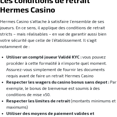
Les conditions de retrait
Hermes Casino
Hermes Casino s’attache à satisfaire l’ensemble de ses
joueurs. En ce sens, il applique des conditions de retrait
stricts – mais réalisables – en vue de garantir aussi bien
votre sécurité que celle de l’établissement. Il s’agit
notamment de :
Utiliser un compté joueur Validé KYC :
vous pouvez
procéder à cette formalité à n’importe quel moment.
Assurez-vous simplement de fournir les documents
requis avant de faire un retrait Hermes Casino
Respecter les wagers du casino bonus sans depot :
Par
exemple, le bonus de bienvenue est soumis à des
conditions de mise x50.
Respecter les limites de retrait
(montants minimums et
maximums)
Utiliser des moyens de paiement valides et