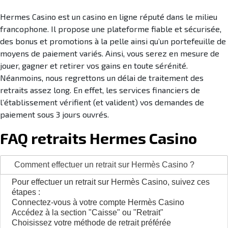
Hermes Casino est un casino en ligne réputé dans le milieu
francophone. Il propose une plateforme fiable et sécurisée,
des bonus et promotions à la pelle ainsi qu’un portefeuille de
moyens de paiement variés. Ainsi, vous serez en mesure de
jouer, gagner et retirer vos gains en toute sérénité.
Néanmoins, nous regrettons un délai de traitement des
retraits assez long. En effet, les services financiers de
l’établissement vérifient (et valident) vos demandes de
paiement sous 3 jours ouvrés.
FAQ retraits Hermes Casino
Comment effectuer un retrait sur Hermès Casino ?
Pour effectuer un retrait sur Hermès Casino, suivez ces
étapes :
Connectez-vous à votre compte Hermès Casino
Accédez à la section "Caisse" ou "Retrait"
Choisissez votre méthode de retrait préférée