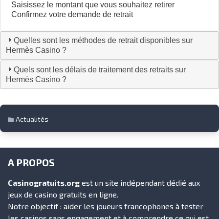
Saisissez le montant que vous souhaitez retirer
Confirmez votre demande de retrait
Quelles sont les méthodes de retrait disponibles sur
Hermès Casino ?
Quels sont les délais de traitement des retraits sur
Hermès Casino ?
Actualités
A PROPOS
Casinogratuits.org
est un site indépendant dédié aux
jeux de casino gratuits en ligne.
Notre objectif : aider les joueurs francophones à tester
les casinos sans engagement et à comprendre ce qui est