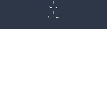
|
Contact
|
A propos