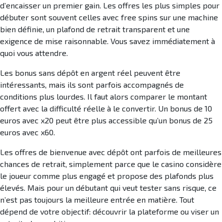
d’encaisser un premier gain. Les offres les plus simples pour
débuter sont souvent celles avec free spins sur une machine
bien définie, un plafond de retrait transparent et une
exigence de mise raisonnable. Vous savez immédiatement à
quoi vous attendre.
Les bonus sans dépôt en argent réel peuvent être
intéressants, mais ils sont parfois accompagnés de
conditions plus lourdes. Il faut alors comparer le montant
offert avec la difficulté réelle à le convertir. Un bonus de 10
euros avec x20 peut être plus accessible qu’un bonus de 25
euros avec x60.
Les offres de bienvenue avec dépôt ont parfois de meilleures
chances de retrait, simplement parce que le casino considère
le joueur comme plus engagé et propose des plafonds plus
élevés. Mais pour un débutant qui veut tester sans risque, ce
n’est pas toujours la meilleure entrée en matière. Tout
dépend de votre objectif: découvrir la plateforme ou viser un