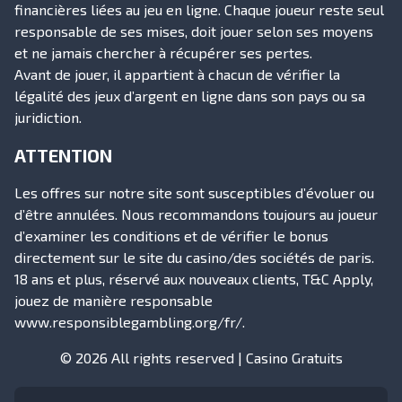
financières liées au jeu en ligne. Chaque joueur reste seul
responsable de ses mises, doit jouer selon ses moyens
et ne jamais chercher à récupérer ses pertes.
Avant de jouer, il appartient à chacun de vérifier la
légalité des jeux d’argent en ligne dans son pays ou sa
juridiction.
ATTENTION
Les offres sur notre site sont susceptibles d’évoluer ou
d’être annulées. Nous recommandons toujours au joueur
d’examiner les conditions et de vérifier le bonus
directement sur le site du casino/des sociétés de paris.
18 ans et plus, réservé aux nouveaux clients, T&C Apply,
jouez de manière responsable
www.responsiblegambling.org/fr/.
© 2026 All rights reserved |
Casino Gratuits