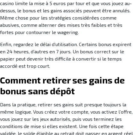
casino limite la mise à 5 euros par tour et que vous jouez au-
dessus, le bonus et les gains associés peuvent être annulés.
Même chose pour les stratégies considérées comme
abusives, comme alterner des mises très faibles et très
fortes pour contourner le wagering.
Enfin, regardez le délai d’utilisation. Certains bonus expirent
en 24 heures, d’autres en 7 jours. Un bonus correct sur le
papier peut devenir très difficile à convertir si le temps
accordé est trop court.
Comment retirer ses gains de
bonus sans dépôt
Dans la pratique, retirer ses gains suit presque toujours la
même logique. Vous créez votre compte, vous activez l’offre,
vous jouez sur les jeux autorisés, puis vous terminez les
conditions de mise si elles existent. Une fois cette étape
validée, le solde éligible au retrait doit passer en argent réel