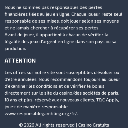
Nous ne sommes pas responsables des pertes
financières liées au jeu en ligne. Chaque joueur reste seul
responsable de ses mises, doit jouer selon ses moyens
et ne jamais chercher à récupérer ses pertes.
Avant de jouer, il appartient à chacun de vérifier la
légalité des jeux d’argent en ligne dans son pays ou sa
juridiction.
ATTENTION
Les offres sur notre site sont susceptibles d’évoluer ou
d’être annulées. Nous recommandons toujours au joueur
d’examiner les conditions et de vérifier le bonus
directement sur le site du casino/des sociétés de paris.
18 ans et plus, réservé aux nouveaux clients, T&C Apply,
jouez de manière responsable
www.responsiblegambling.org/fr/.
© 2026 All rights reserved |
Casino Gratuits