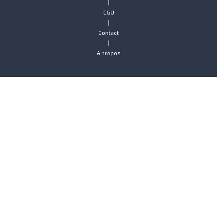
|
CGU
|
Contact
|
A propos