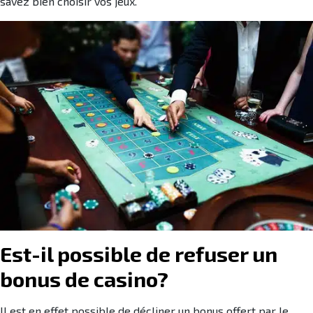
savez bien choisir vos jeux.
Est-il possible de refuser un
bonus de casino?
Il est en effet possible de décliner un bonus offert par le