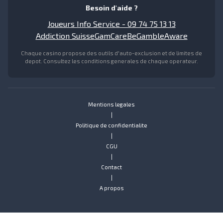
Besoin d'aide ?
Joueurs Info Service - 09 74 75 13 13
Addiction Suisse
GamCare
BeGambleAware
Chaque casino propose des outils d'auto-exclusion et de limites de
depot. Consultez les conditions generales de chaque operateur.
Mentions legales
|
Politique de confidentialite
|
CGU
|
Contact
|
A propos