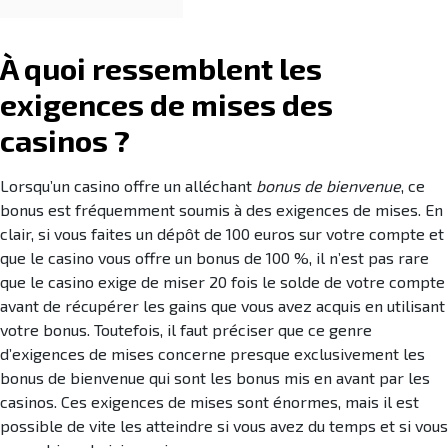
À quoi ressemblent les
exigences de mises des
casinos ?
Lorsqu’un casino offre un alléchant
bonus de bienvenue
, ce
bonus est fréquemment soumis à des exigences de mises. En
clair, si vous faites un dépôt de 100 euros sur votre compte et
que le casino vous offre un bonus de 100 %, il n’est pas rare
que le casino exige de miser 20 fois le solde de votre compte
avant de récupérer les gains que vous avez acquis en utilisant
votre bonus. Toutefois, il faut préciser que ce genre
d’exigences de mises concerne presque exclusivement les
bonus de bienvenue qui sont les bonus mis en avant par les
casinos. Ces exigences de mises sont énormes, mais il est
possible de vite les atteindre si vous avez du temps et si vous