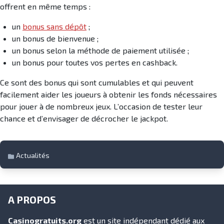
offrent en même temps :
un
bonus sans dépôt
;
un bonus de bienvenue ;
un bonus selon la méthode de paiement utilisée ;
un bonus pour toutes vos pertes en cashback.
Ce sont des bonus qui sont cumulables et qui peuvent
facilement aider les joueurs à obtenir les fonds nécessaires
pour jouer à de nombreux jeux. L’occasion de tester leur
chance et d’envisager de décrocher le jackpot.
Actualités
A PROPOS
Casinogratuits.org
est un site indépendant dédié aux