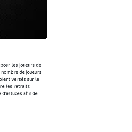
 pour les joueurs de
Si nombre de joueurs
oient versés sur le
re les retraits
 d’astuces afin de