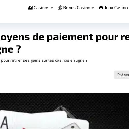
🎰 Casinos
💰 Bonus Casino
🎮 Jeux Casino
moyens de paiement pour re
gne ?
our retirer ses gains sur les casinos en ligne ?
Présen