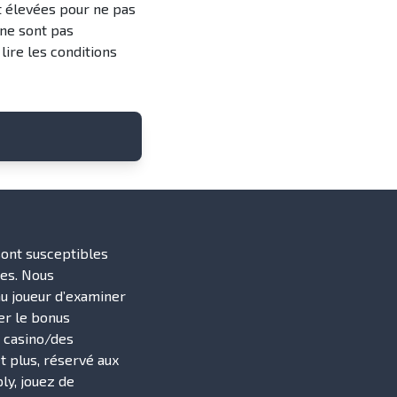
nt élevées pour ne pas
 ne sont pas
 lire les conditions
 sont susceptibles
ées. Nous
u joueur d’examiner
ier le bonus
u casino/des
et plus, réservé aux
ly, jouez de