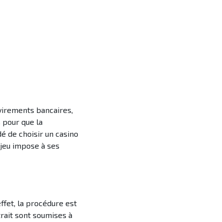
virements bancaires,
 pour que la
é de choisir un casino
 jeu impose à ses
ffet, la procédure est
trait sont soumises à