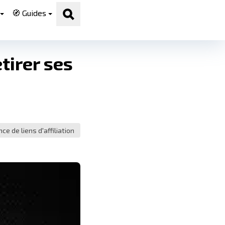
🧭 Guides
Search
tirer ses
ce de liens d'affiliation