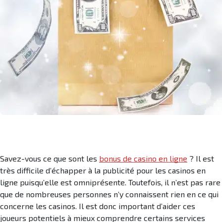
Savez-vous ce que sont les
bonus de casino en ligne
? Il est
très difficile d’échapper à la publicité pour les casinos en
ligne puisqu’elle est omniprésente. Toutefois, il n’est pas rare
que de nombreuses personnes n’y connaissent rien en ce qui
concerne les casinos. Il est donc important d’aider ces
joueurs potentiels à mieux comprendre certains services