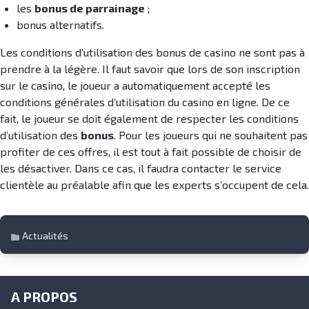
les
bonus de parrainage
;
bonus alternatifs.
Les conditions d’utilisation des bonus de casino ne sont pas à
prendre à la légère. Il faut savoir que lors de son inscription
sur le casino, le joueur a automatiquement accepté les
conditions générales d’utilisation du casino en ligne. De ce
fait, le joueur se doit également de respecter les conditions
d’utilisation des
bonus
. Pour les joueurs qui ne souhaitent pas
profiter de ces offres, il est tout à fait possible de choisir de
les désactiver. Dans ce cas, il faudra contacter le service
clientèle au préalable afin que les experts s’occupent de cela.
Actualités
A PROPOS