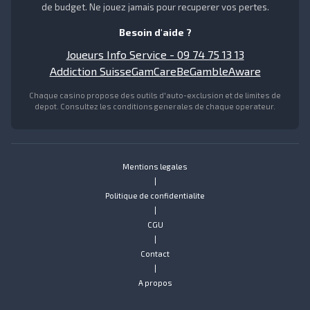
de budget. Ne jouez jamais pour recuperer vos pertes.
Besoin d'aide ?
Joueurs Info Service - 09 74 75 13 13
Addiction Suisse
GamCare
BeGambleAware
Chaque casino propose des outils d'auto-exclusion et de limites de
depot. Consultez les conditions generales de chaque operateur.
Mentions legales
|
Politique de confidentialite
|
CGU
|
Contact
|
A propos