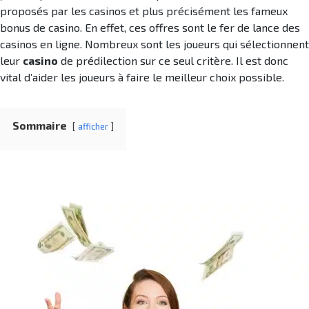
proposés par les casinos et plus précisément les fameux
bonus de casino. En effet, ces offres sont le fer de lance des
casinos en ligne. Nombreux sont les joueurs qui sélectionnent
leur
casino
de prédilection sur ce seul critère. Il est donc
vital d’aider les joueurs à faire le meilleur choix possible.
Sommaire
afficher