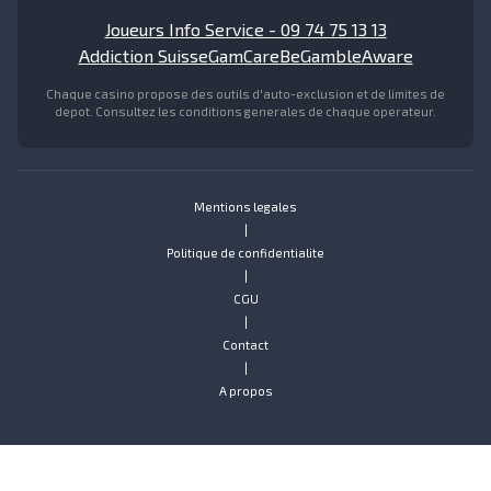
Joueurs Info Service - 09 74 75 13 13
Addiction Suisse
GamCare
BeGambleAware
Chaque casino propose des outils d'auto-exclusion et de limites de
depot. Consultez les conditions generales de chaque operateur.
Mentions legales
|
Politique de confidentialite
|
CGU
|
Contact
|
A propos