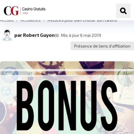
Skip to navigation
Skip to content
Astuces pour bien choisir son casino
Sear
Accueil
/
Actualités
/
Astuces pour bien choisir son casino
par
Robert Guyon
📅
Mis à jour 6 mai 2019
Présence de liens d'affiliation