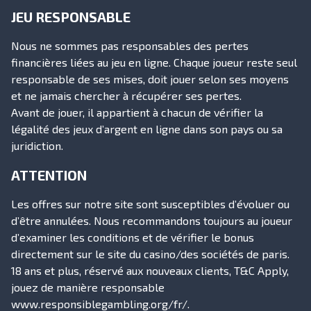
JEU RESPONSABLE
Nous ne sommes pas responsables des pertes
financières liées au jeu en ligne. Chaque joueur reste seul
responsable de ses mises, doit jouer selon ses moyens
et ne jamais chercher à récupérer ses pertes.
Avant de jouer, il appartient à chacun de vérifier la
légalité des jeux d’argent en ligne dans son pays ou sa
juridiction.
ATTENTION
Les offres sur notre site sont susceptibles d’évoluer ou
d’être annulées. Nous recommandons toujours au joueur
d’examiner les conditions et de vérifier le bonus
directement sur le site du casino/des sociétés de paris.
18 ans et plus, réservé aux nouveaux clients, T&C Apply,
jouez de manière responsable
www.responsiblegambling.org/fr/.