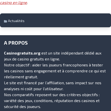
casino en ligne
.
Actualités
A PROPOS
Casinogratuits.org
est un site indépendant dédié aux
jeux de casino gratuits en ligne.
Notre objectif : aider les joueurs francophones à tester
les casinos sans engagement et à comprendre ce qui est
réellement gratuit.
Le site est financé par l’affiliation, sans impact sur nos
analyses ni coût pour l’utilisateur.
Nos comparatifs reposent sur des critères objectifs :
variété des jeux, conditions, réputation des casinos et
sécurité des joueurs.