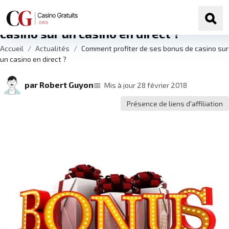
Skip to navigation
Skip to content
Comment profiter de ses bonus de
Sear
casino sur un casino en direct ?
Accueil
/
Actualités
/
Comment profiter de ses bonus de casino sur
un casino en direct ?
par
Robert Guyon
📅
Mis à jour 28 février 2018
Présence de liens d'affiliation