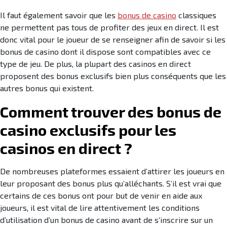
Il faut également savoir que les
bonus de casino
classiques
ne permettent pas tous de profiter des jeux en direct. Il est
donc vital pour le joueur de se renseigner afin de savoir si les
bonus de casino dont il dispose sont compatibles avec ce
type de jeu. De plus, la plupart des casinos en direct
proposent des bonus exclusifs bien plus conséquents que les
autres bonus qui existent.
Comment trouver des bonus de
casino exclusifs pour les
casinos en direct ?
De nombreuses plateformes essaient d’attirer les joueurs en
leur proposant des bonus plus qu’alléchants. S’il est vrai que
certains de ces bonus ont pour but de venir en aide aux
joueurs, il est vital de lire attentivement les conditions
d’utilisation d’un bonus de casino avant de s’inscrire sur un