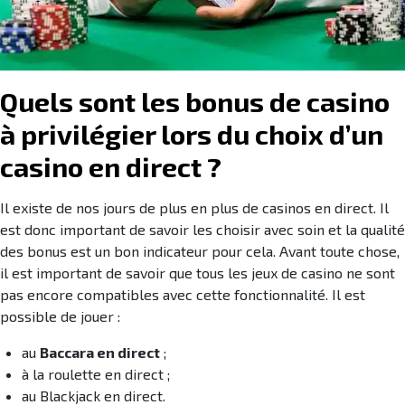
Quels sont les bonus de casino
à privilégier lors du choix d’un
casino en direct ?
Il existe de nos jours de plus en plus de casinos en direct. Il
est donc important de savoir les choisir avec soin et la qualité
des bonus est un bon indicateur pour cela. Avant toute chose,
il est important de savoir que tous les jeux de casino ne sont
pas encore compatibles avec cette fonctionnalité. Il est
possible de jouer :
au
Baccara en direct
;
à la roulette en direct ;
au Blackjack en direct.