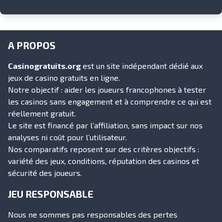
A PROPOS
Casinogratuits.org
est un site indépendant dédié aux
jeux de casino gratuits en ligne.
Notre objectif : aider les joueurs francophones à tester
les casinos sans engagement et à comprendre ce qui est
réellement gratuit.
Le site est financé par l’affiliation, sans impact sur nos
analyses ni coût pour l’utilisateur.
Nos comparatifs reposent sur des critères objectifs :
variété des jeux, conditions, réputation des casinos et
sécurité des joueurs.
JEU RESPONSABLE
Nous ne sommes pas responsables des pertes