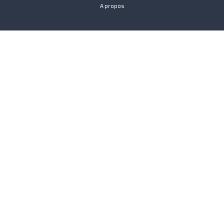
A propos