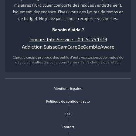
majeures (18+). Jouer comporte des risques : endettement,
isolement, dependance. Fixez-vous des limites de temps et
de budget. Ne jouez jamais pour recuperer vos pertes.
Besoin d'aide ?
Joueurs Info Service - 09 74 75 13 13
Addiction Suisse
GamCare
BeGambleAware
Chaque casino propose des outils d'auto-exclusion et de limites de
depot. Consultez les conditions generales de chaque operateur.
Mentions legales
|
Politique de confidentialite
|
CGU
|
Contact
|