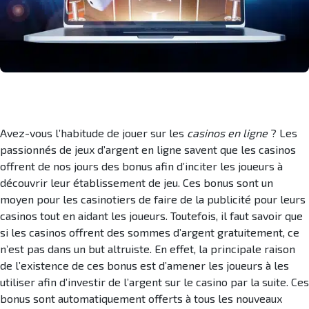
Avez-vous l’habitude de jouer sur les
casinos en ligne
? Les
passionnés de jeux d’argent en ligne savent que les casinos
offrent de nos jours des bonus afin d’inciter les joueurs à
découvrir leur établissement de jeu. Ces bonus sont un
moyen pour les casinotiers de faire de la publicité pour leurs
casinos tout en aidant les joueurs. Toutefois, il faut savoir que
si les casinos offrent des sommes d’argent gratuitement, ce
n’est pas dans un but altruiste. En effet, la principale raison
de l’existence de ces bonus est d’amener les joueurs à les
utiliser afin d’investir de l’argent sur le casino par la suite. Ces
bonus sont automatiquement offerts à tous les nouveaux