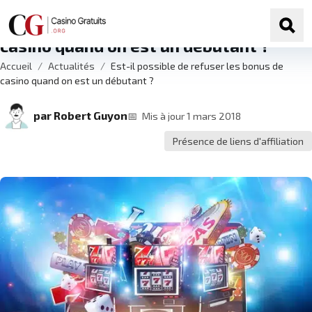
Skip to navigation
Skip to content
Est-il possible de refuser les bonus de
Sear
casino quand on est un débutant ?
Accueil
/
Actualités
/
Est-il possible de refuser les bonus de
casino quand on est un débutant ?
par
Robert Guyon
📅
Mis à jour 1 mars 2018
Présence de liens d'affiliation