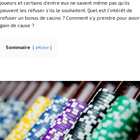
joueurs et certains d’entre eux ne savent même pas qu’ils
peuvent les refuser s’ils le souhaitent. Quel est l’intérêt de
refuser un bonus de casino ? Comment s’y prendre pour avoir
gain de cause ?
Sommaire
afficher