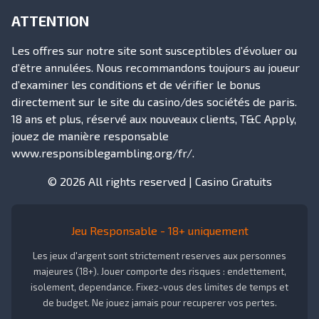
ATTENTION
Les offres sur notre site sont susceptibles d’évoluer ou
d’être annulées. Nous recommandons toujours au joueur
d’examiner les conditions et de vérifier le bonus
directement sur le site du casino/des sociétés de paris.
18 ans et plus, réservé aux nouveaux clients, T&C Apply,
jouez de manière responsable
www.responsiblegambling.org/fr/.
© 2026 All rights reserved |
Casino Gratuits
Jeu Responsable - 18+ uniquement
Les jeux d'argent sont strictement reserves aux personnes
majeures (18+). Jouer comporte des risques : endettement,
isolement, dependance. Fixez-vous des limites de temps et
de budget. Ne jouez jamais pour recuperer vos pertes.