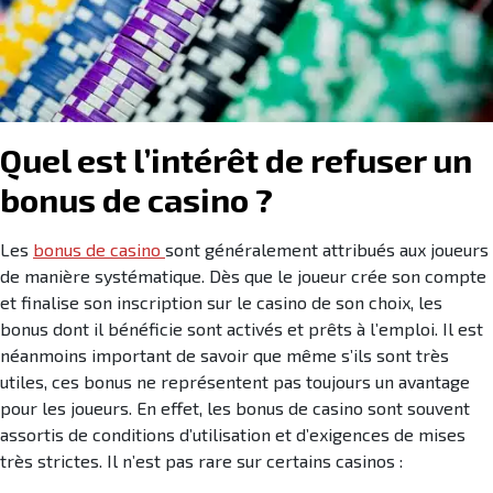
Quel est l’intérêt de refuser un
bonus de casino ?
Les
bonus de casino
sont généralement attribués aux joueurs
de manière systématique. Dès que le joueur crée son compte
et finalise son inscription sur le casino de son choix, les
bonus dont il bénéficie sont activés et prêts à l’emploi. Il est
néanmoins important de savoir que même s’ils sont très
utiles, ces bonus ne représentent pas toujours un avantage
pour les joueurs. En effet, les bonus de casino sont souvent
assortis de conditions d’utilisation et d’exigences de mises
très strictes. Il n’est pas rare sur certains casinos :