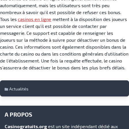
automatiquement, mais les utilisateurs sont très peu
nombreux à savoir qu’il est possible de refuser ces bonus.
Tous les
casinos en ligne
mettent à la disposition des joueurs
un service client qu’il est possible de contacter par
messagerie. Ce support est capable de renseigner les
joueurs sur la méthode à suivre pour désactiver un bonus de
casino. Ces informations sont également disponibles dans la
charte du casino ou dans les conditions générales d’utilisation
de l’établissement. Une fois la requête effectuée, le casino
s’assurera de désactiver le bonus dans les plus brefs délais.
Actualités
A PROPOS
Casinogratuits.org
est un site indépendant dédié aux