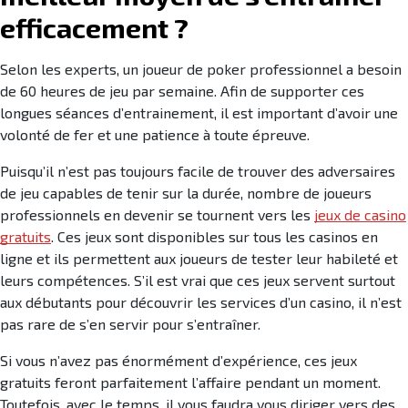
efficacement ?
Selon les experts, un joueur de poker professionnel a besoin
de 60 heures de jeu par semaine. Afin de supporter ces
longues séances d’entrainement, il est important d’avoir une
volonté de fer et une patience à toute épreuve.
Puisqu’il n’est pas toujours facile de trouver des adversaires
de jeu capables de tenir sur la durée, nombre de joueurs
professionnels en devenir se tournent vers les
jeux de casino
gratuits
. Ces jeux sont disponibles sur tous les casinos en
ligne et ils permettent aux joueurs de tester leur habileté et
leurs compétences. S’il est vrai que ces jeux servent surtout
aux débutants pour découvrir les services d’un casino, il n’est
pas rare de s’en servir pour s’entraîner.
Si vous n’avez pas énormément d’expérience, ces jeux
gratuits feront parfaitement l’affaire pendant un moment.
Toutefois, avec le temps, il vous faudra vous diriger vers des