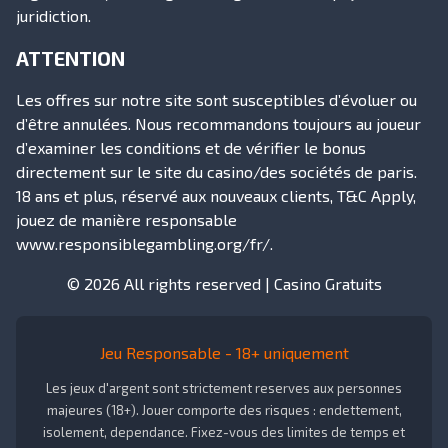
juridiction.
ATTENTION
Les offres sur notre site sont susceptibles d’évoluer ou
d’être annulées. Nous recommandons toujours au joueur
d’examiner les conditions et de vérifier le bonus
directement sur le site du casino/des sociétés de paris.
18 ans et plus, réservé aux nouveaux clients, T&C Apply,
jouez de manière responsable
www.responsiblegambling.org/fr/.
© 2026 All rights reserved |
Casino Gratuits
Jeu Responsable - 18+ uniquement
Les jeux d'argent sont strictement reserves aux personnes
majeures (18+). Jouer comporte des risques : endettement,
isolement, dependance. Fixez-vous des limites de temps et