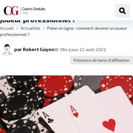
Skip to navigation
Skip to content
Poker en ligne : comment devenir un
Sear
joueur professionnel ?
Accueil
/
Actualités
/
Poker en ligne : comment devenir un joueur
professionnel ?
par
Robert Guyon
📅
Mis à jour 22 août 2022
Présence de liens d'affiliation