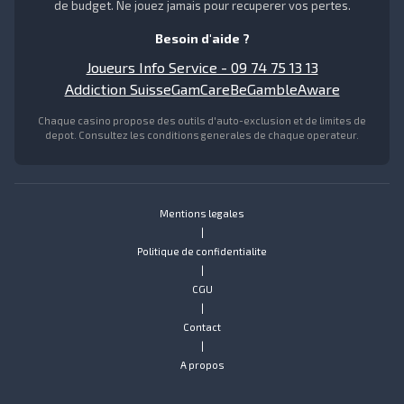
de budget. Ne jouez jamais pour recuperer vos pertes.
Besoin d'aide ?
Joueurs Info Service - 09 74 75 13 13
Addiction Suisse
GamCare
BeGambleAware
Chaque casino propose des outils d'auto-exclusion et de limites de
depot. Consultez les conditions generales de chaque operateur.
Mentions legales
|
Politique de confidentialite
|
CGU
|
Contact
|
A propos