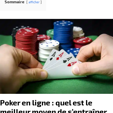
Sommaire
afficher
Poker en ligne : quel est le
meilleur moyen de s’entraîner