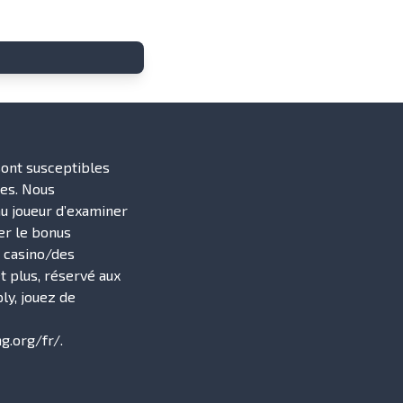
 sont susceptibles
ées. Nous
u joueur d’examiner
ier le bonus
u casino/des
et plus, réservé aux
ly, jouez de
.org/fr/.