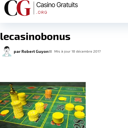
Skip to navigation
Skip to content
lecasinobonus
par
Robert Guyon
📅
Mis à jour 18 décembre 2017