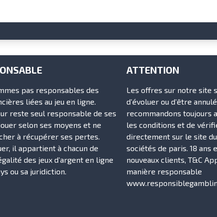
PONSABLE
ATTENTION
mmes pas responsables des
Les offres sur notre site
cières liées au jeu en ligne.
d’évoluer ou d’être annul
ur reste seul responsable de ses
recommandons toujours a
 jouer selon ses moyens et ne
les conditions et de vérif
cher à récupérer ses pertes.
directement sur le site d
er, il appartient à chacun de
sociétés de paris. 18 ans 
légalité des jeux d’argent en ligne
nouveaux clients, T&C App
s ou sa juridiction.
manière responsable
www.responsiblegambling