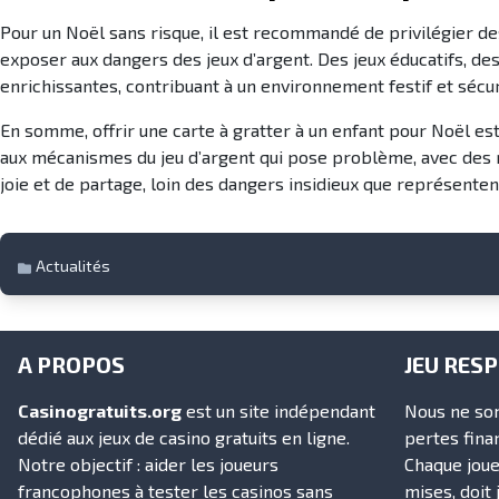
Pour un Noël sans risque, il est recommandé de privilégier d
exposer aux dangers des jeux d’argent. Des jeux éducatifs, des 
enrichissantes, contribuant à un environnement festif et sécur
En somme, offrir une carte à gratter à un enfant pour Noël est 
aux mécanismes du jeu d’argent qui pose problème, avec des r
joie et de partage, loin des dangers insidieux que représenten
Actualités
A PROPOS
JEU RES
Casinogratuits.org
est un site indépendant
Nous ne so
dédié aux jeux de casino gratuits en ligne.
pertes finan
Notre objectif : aider les joueurs
Chaque joue
francophones à tester les casinos sans
mises, doit