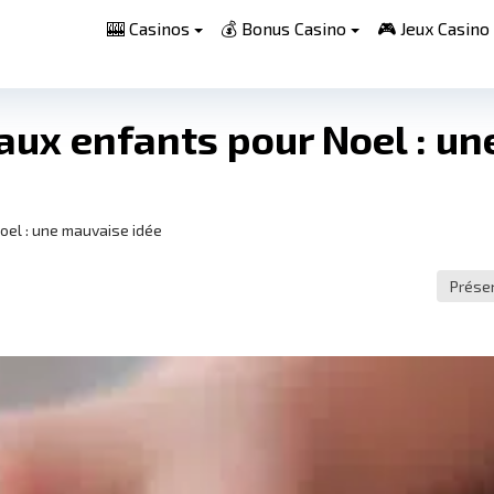
🎰 Casinos
💰 Bonus Casino
🎮 Jeux Casino
 aux enfants pour Noel : un
Noel : une mauvaise idée
Présen