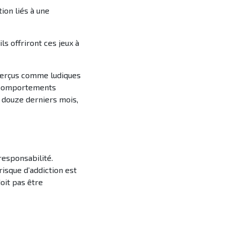
ion liés à une
s offriront ces jeux à
 perçus comme ludiques
es comportements
s douze derniers mois,
responsabilité.
risque d’addiction est
doit pas être