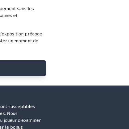
oppement sans les
saines et
 l’exposition précoce
ester un moment de
 sont susceptibles
ées. Nous
u joueur d’examiner
ier le bonus