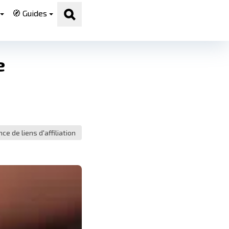
🧭 Guides
Search
e
ce de liens d'affiliation