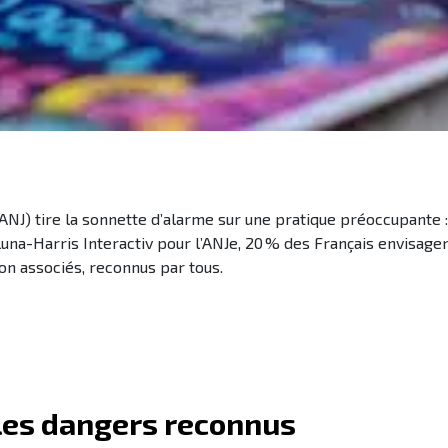
ANJ) tire la sonnette d’alarme sur une pratique préoccupante : 
na-Harris Interactiv pour l’ANJe, 20 % des Français envisagent
tion associés, reconnus par tous.
les dangers reconnus