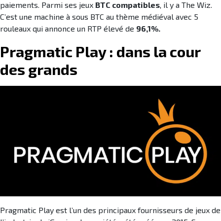
paiements. Parmi ses jeux
BTC compatibles
, il y a The Wiz.
C’est une machine à sous BTC au thème médiéval avec 5
rouleaux qui annonce un RTP élevé de
96,1%.
Pragmatic Play : dans la cour
des grands
Pragmatic Play est l’un des principaux fournisseurs de jeux de