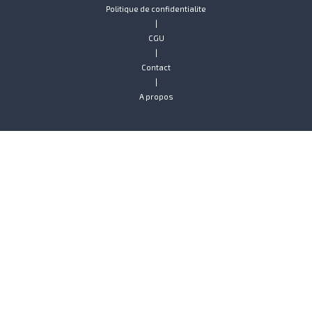
Politique de confidentialite
|
CGU
|
Contact
|
A propos