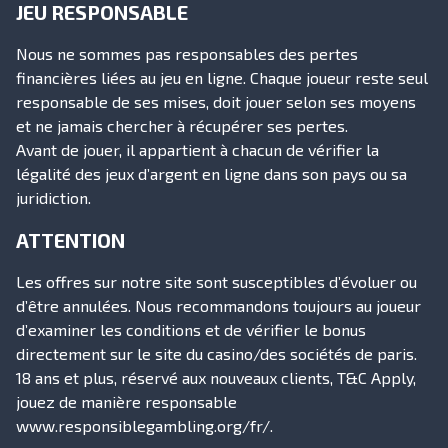
JEU RESPONSABLE
Nous ne sommes pas responsables des pertes
financières liées au jeu en ligne. Chaque joueur reste seul
responsable de ses mises, doit jouer selon ses moyens
et ne jamais chercher à récupérer ses pertes.
Avant de jouer, il appartient à chacun de vérifier la
légalité des jeux d’argent en ligne dans son pays ou sa
juridiction.
ATTENTION
Les offres sur notre site sont susceptibles d’évoluer ou
d’être annulées. Nous recommandons toujours au joueur
d’examiner les conditions et de vérifier le bonus
directement sur le site du casino/des sociétés de paris.
18 ans et plus, réservé aux nouveaux clients, T&C Apply,
jouez de manière responsable
www.responsiblegambling.org/fr/.