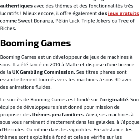
authentiques
avec des thèmes et des fonctionnalités très
lucratifs ! Mieux encore, il offre également
des
jeux gratuits
comme Sweet Bonanza, Pékin Luck, Triple Jokers ou Tree of
Riches.
Booming Games
Booming Games est un développeur de jeux de machines à
sous. Il a été lancé en 2014 à Malte et dispose d’une licence
de la
UK Gambling Commission.
Ses titres phares sont
essentiellement tournés vers les machines à sous 3D avec
des animations fluides.
Le succès de Booming Games est fondé sur
l’originalité
. Son
équipe de développeurs s’est donné pour mission de
proposer des
thèmes peu familiers
. Ainsi, ses machines à
sous vous ramènent directement dans les galaxies, à l’époque
d’Hercules. Ou même dans les vignobles. En substance, les
thèmes sont exploités à fond et cela se vérifie sur les