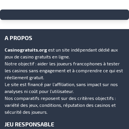
A PROPOS
Casinogratuits.org
est un site indépendant dédié aux
jeux de casino gratuits en ligne.
Notre objectif : aider les joueurs francophones à tester
les casinos sans engagement et à comprendre ce qui est
réellement gratuit.
Le site est financé par l’affiliation, sans impact sur nos
analyses ni coût pour l’utilisateur.
Nos comparatifs reposent sur des critères objectifs :
variété des jeux, conditions, réputation des casinos et
sécurité des joueurs.
JEU RESPONSABLE