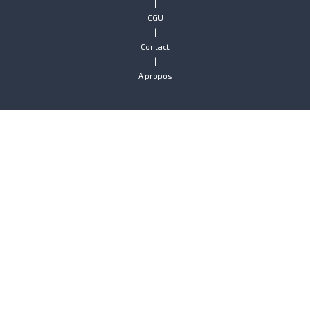
|
CGU
|
Contact
|
A propos