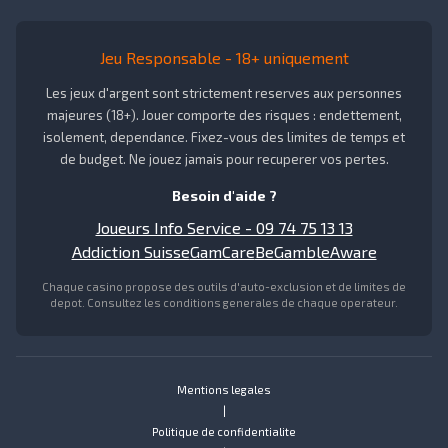
Jeu Responsable - 18+ uniquement
Les jeux d'argent sont strictement reserves aux personnes
majeures (18+). Jouer comporte des risques : endettement,
isolement, dependance. Fixez-vous des limites de temps et
de budget. Ne jouez jamais pour recuperer vos pertes.
Besoin d'aide ?
Joueurs Info Service - 09 74 75 13 13
Addiction Suisse
GamCare
BeGambleAware
Chaque casino propose des outils d'auto-exclusion et de limites de
depot. Consultez les conditions generales de chaque operateur.
Mentions legales
|
Politique de confidentialite